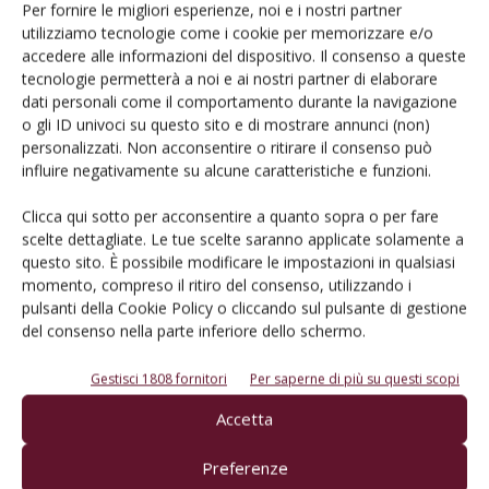
Per fornire le migliori esperienze, noi e i nostri partner
Salva il mio nome, email e sito web in questo browser per la
utilizziamo tecnologie come i cookie per memorizzare e/o
prossima volta che commento.
accedere alle informazioni del dispositivo. Il consenso a queste
tecnologie permetterà a noi e ai nostri partner di elaborare
dati personali come il comportamento durante la navigazione
o gli ID univoci su questo sito e di mostrare annunci (non)
personalizzati. Non acconsentire o ritirare il consenso può
influire negativamente su alcune caratteristiche e funzioni.
Clicca qui sotto per acconsentire a quanto sopra o per fare
E-magazine
scelte dettagliate. Le tue scelte saranno applicate solamente a
Tecniche, prodotti e servizi dalle aziende
questo sito. È possibile modificare le impostazioni in qualsiasi
momento, compreso il ritiro del consenso, utilizzando i
pulsanti della Cookie Policy o cliccando sul pulsante di gestione
del consenso nella parte inferiore dello schermo.
Gestisci 1808 fornitori
Per saperne di più su questi scopi
Accetta
Catalogo Aziende e Prodotti
Preferenze