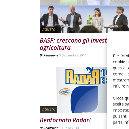
VIGNETO
BASF: crescono gli investimenti i
agricoltura
Per forni
Di
Redazione
9 Settembre 2016
cookie p
queste t
come il 
mostrare
influire
Clicca q
scelte s
VIGNETO
impostaz
pulsanti
Bentornato Radar!
parte in
Di
Redazione
6 Luglio 2014