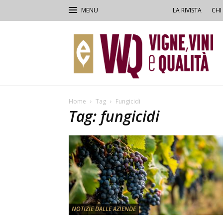
LA RIVISTA
CHI
VVQ
–
Vigne,
Vini
&
Qualità
Home
Tag
Fungicidi
Tag: fungicidi
NOTIZIE DALLE AZIENDE