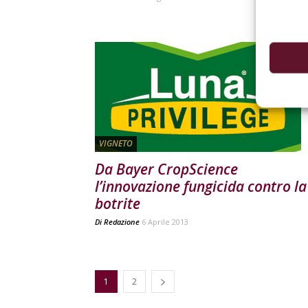
VIGNETO
Da Bayer CropScience
l’innovazione fungicida contro la
botrite
Di
Redazione
6 Aprile 2013
1
2