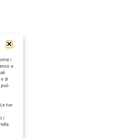
 come i
senso a
ali
e di
o può
 Le tue
o i
nella