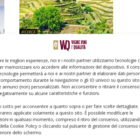
RICERCA
n
Fungicidi e biodiversità nelle
acque superficiali
re le migliori esperienze, noi e i nostri partner utilizziamo tecnologie
Di
Redazione
28 Dicembre 2015
er memorizzare e/o accedere alle informazioni del dispositivo. Il con
ecnologie permetterà a noi e ai nostri partner di elaborare dati person
comportamento durante la navigazione o gli ID univoci su questo sito 
 annunci (non) personalizzati. Non acconsentire o ritirare il consens
 negativamente su alcune caratteristiche e funzioni.
ui sotto per acconsentire a quanto sopra o per fare scelte dettagliate.
aranno applicate solamente a questo sito. È possibile modificare le
VIGNETO
ioni in qualsiasi momento, compreso il ritiro del consenso, utilizzand
 della Cookie Policy o cliccando sul pulsante di gestione del consenso 
MAKHTESHIM: le novità 2014 per
feriore dello schermo.
la protezione della vite