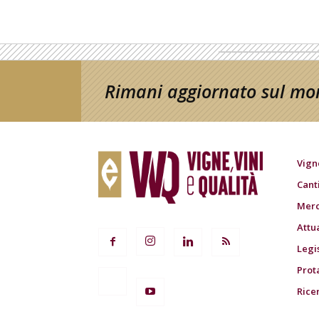
Rimani aggiornato sul mon
Vign
Cant
Merc
Attu
Legi
Prot
Rice