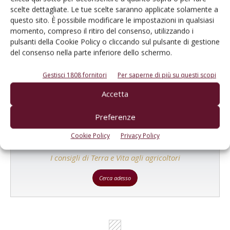
scelte dettagliate. Le tue scelte saranno applicate solamente a
questo sito. È possibile modificare le impostazioni in qualsiasi
momento, compreso il ritiro del consenso, utilizzando i
Catalogo Aziende e Prodotti
pulsanti della Cookie Policy o cliccando sul pulsante di gestione
Un modo semplice per cercare un'azienda o un
del consenso nella parte inferiore dello schermo.
prodotto!
Gestisci 1808 fornitori
Per saperne di più su questi scopi
Cerca adesso
Accetta
Preferenze
Cookie Policy
Privacy Policy
L'Esperto risponde
I consigli di Terra e Vita agli agricoltori
Cerca adesso