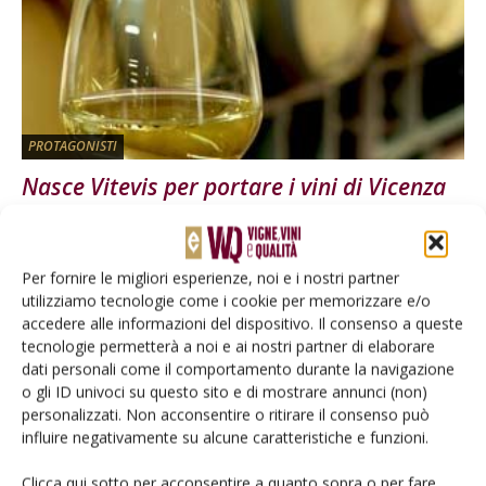
PROTAGONISTI
Nasce Vitevis per portare i vini di Vicenza
nel mondo
Di
Redazione
17 Aprile 2015
Per fornire le migliori esperienze, noi e i nostri partner
utilizziamo tecnologie come i cookie per memorizzare e/o
E-magazine
accedere alle informazioni del dispositivo. Il consenso a queste
tecnologie permetterà a noi e ai nostri partner di elaborare
Tecniche, prodotti e servizi dalle aziende
dati personali come il comportamento durante la navigazione
o gli ID univoci su questo sito e di mostrare annunci (non)
personalizzati. Non acconsentire o ritirare il consenso può
influire negativamente su alcune caratteristiche e funzioni.
Clicca qui sotto per acconsentire a quanto sopra o per fare