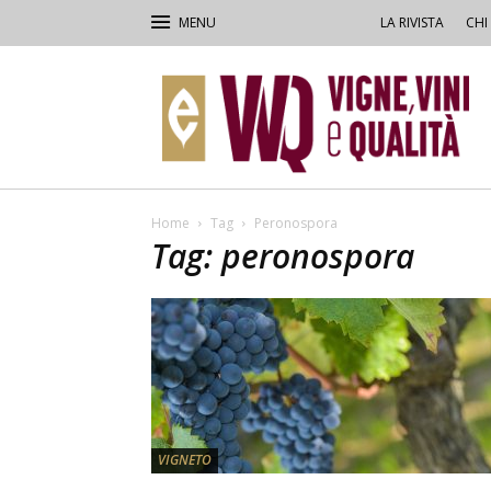
LA RIVISTA
CHI
VVQ
–
Vigne,
Vini
&
Qualità
Home
Tag
Peronospora
Tag: peronospora
VIGNETO