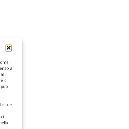
 come i
senso a
ali
e di
o può
 Le tue
o i
nella