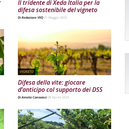
r
Il tridente di Xeda Italia per la
difesa sostenibile del vigneto
Di
Redazione VVQ
21 Maggio 2025
VIGNETO
Difesa della vite: giocare
d’anticipo col supporto dei DSS
Di
Amelia Canovacci
28 Aprile 2025