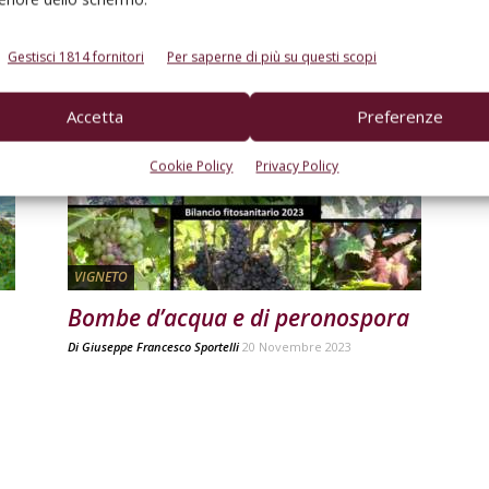
Di
Redazione
8 Marzo 2024
Gestisci 1814 fornitori
Per saperne di più su questi scopi
Accetta
Preferenze
Cookie Policy
Privacy Policy
VIGNETO
Bombe d’acqua e di peronospora
Di
Giuseppe Francesco Sportelli
20 Novembre 2023