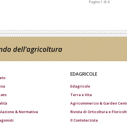
Pagina 1 di 4
do dell’agricoltura
EDAGRICOLE
eto
ina
Edagricole
ato
Terra e Vita
alità
Agricommercio & Garden Cent
slazione & Normativa
Rivista di Orticoltura e Floricol
agonisti
Il Contoterzista