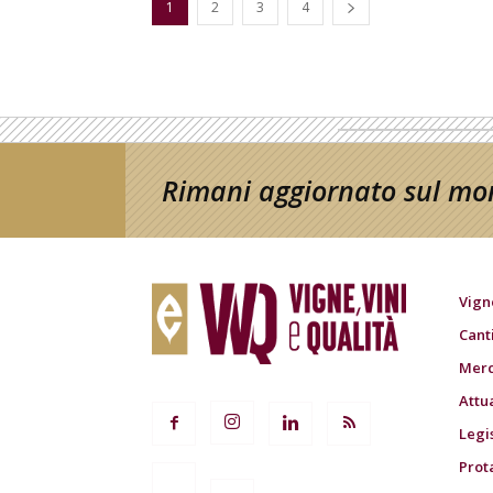
1
2
3
4
Rimani aggiornato sul mon
Vign
Cant
Merc
Attu
Legi
Prot