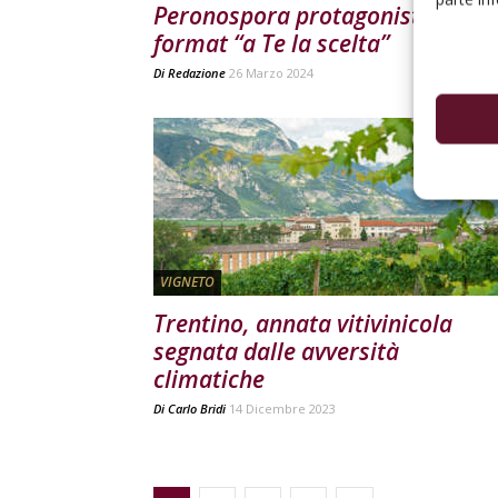
Peronospora protagoniste del
format “a Te la scelta”
Di
Redazione
26 Marzo 2024
VIGNETO
Trentino, annata vitivinicola
segnata dalle avversità
climatiche
Di
Carlo Bridi
14 Dicembre 2023