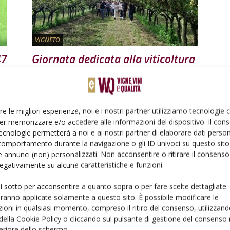
VIGNETO
47
Giornata dedicata alla viticoltura
biologica alla Fondazione
Edmund Mach
Di
Carlo Bridi
3 Agosto 2024
re le migliori esperienze, noi e i nostri partner utilizziamo tecnologie
er memorizzare e/o accedere alle informazioni del dispositivo. Il con
ecnologie permetterà a noi e ai nostri partner di elaborare dati person
comportamento durante la navigazione o gli ID univoci su questo sito 
 annunci (non) personalizzati. Non acconsentire o ritirare il consens
 negativamente su alcune caratteristiche e funzioni.
ui sotto per acconsentire a quanto sopra o per fare scelte dettagliate.
VIGNETO
aranno applicate solamente a questo sito. È possibile modificare le
ioni in qualsiasi momento, compreso il ritiro del consenso, utilizzand
ato
Peronospora, via libera a
 della Cookie Policy o cliccando sul pulsante di gestione del consenso 
interventi compensativi
feriore dello schermo.