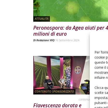
ATTUALITÀ
Peronospora: da Agea aiuti per 
milioni di euro
Di
Redazione VVQ
16 Settembre 2024
Per forni
cookie p
queste t
come il 
mostrare
influire
Clicca q
CONTENUTO SPONSORIZZATO
scelte s
impostaz
contenuto sponsorizz
pulsanti
Flavescenza dorata e
parte in