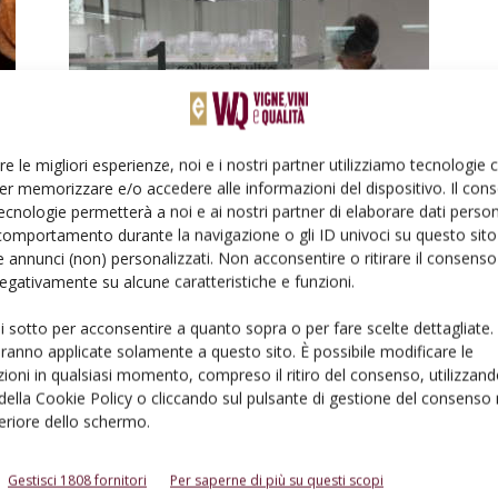
NORMATIVA
re le migliori esperienze, noi e i nostri partner utilizziamo tecnologie
L’innovazione genetica della vite
er memorizzare e/o accedere alle informazioni del dispositivo. Il con
mette il turbo
ecnologie permetterà a noi e ai nostri partner di elaborare dati person
Di
Lorenzo Tosi
29 Dicembre 2021
comportamento durante la navigazione o gli ID univoci su questo sito 
 annunci (non) personalizzati. Non acconsentire o ritirare il consens
 negativamente su alcune caratteristiche e funzioni.
ui sotto per acconsentire a quanto sopra o per fare scelte dettagliate.
aranno applicate solamente a questo sito. È possibile modificare le
ioni in qualsiasi momento, compreso il ritiro del consenso, utilizzand
 della Cookie Policy o cliccando sul pulsante di gestione del consenso 
feriore dello schermo.
ATTUALITÀ
Zaia: «Stop a nuovi impianti di
Gestisci 1808 fornitori
Per saperne di più su questi scopi