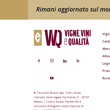
Rimani aggiornato sul mon
Vign
Cant
Merc
Attu
Legi
Prot
Rice
© Tecniche Nuove Spa. Tutti i diritti
riservati. Sede legale Via Eritrea 21 - 20157
Milano | Codice fiscale, Partita IVA e
Iscrizione al Registro delle imprese di