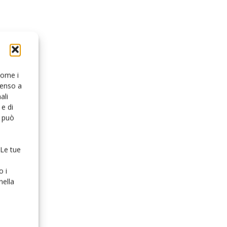
 come i
senso a
ali
e di
o può
 Le tue
o i
nella