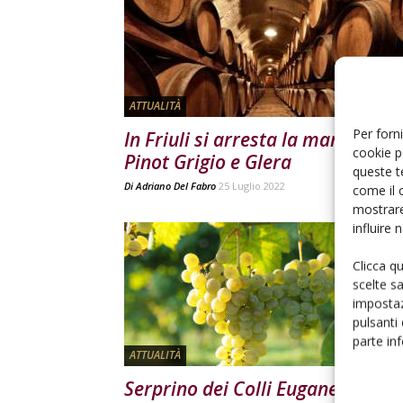
ATTUALITÀ
Per forni
In Friuli si arresta la marcia di
cookie p
Pinot Grigio e Glera
queste t
Di
Adriano Del Fabro
25 Luglio 2022
come il 
mostrare
influire
Clicca q
scelte s
impostaz
pulsanti
parte in
ATTUALITÀ
Serprino dei Colli Euganei a