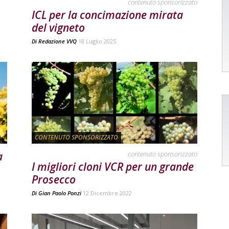
contenuto sponsorizzato
ICL per la concimazione mirata
del vigneto
Di
Redazione VVQ
18 Luglio 2025
CONTENUTO SPONSORIZZATO
a
contenuto sponsorizzato
I migliori cloni VCR per un grande
Prosecco
Di
Gian Paolo Ponzi
12 Dicembre 2022