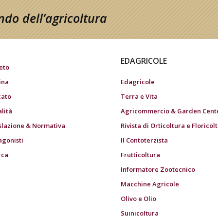
do dell’agricoltura
EDAGRICOLE
eto
ina
Edagricole
ato
Terra e Vita
alità
Agricommercio & Garden Cent
slazione & Normativa
Rivista di Orticoltura e Floricol
agonisti
Il Contoterzista
rca
Frutticoltura
Informatore Zootecnico
Macchine Agricole
Olivo e Olio
Suinicoltura