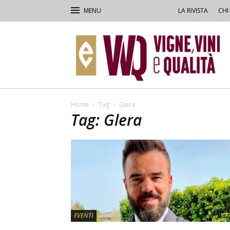
LA RIVISTA
CHI
VVQ
–
Vigne,
Vini
&
Qualità
Home
Tag
Glera
Tag: Glera
EVENTI