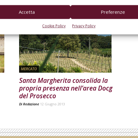
Prosecco»
Di
Redazione VVQ
19 Febbraio 2020
Accetta
Preferenze
Cookie Policy
Privacy Policy
MERCATO
Santa Margherita consolida la
propria presenza nell’area Docg
del Prosecco
Di
Redazione
12 Giugno 2013