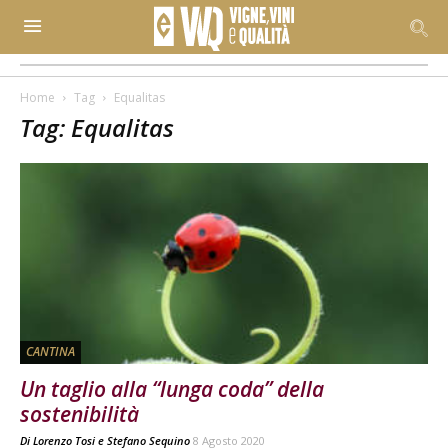
Home
Tag
Equalitas
Tag: Equalitas
CANTINA
Un taglio alla “lunga coda” della
sostenibilità
Di
Lorenzo Tosi
e
Stefano Sequino
8 Agosto 2020