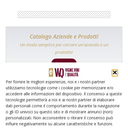
Catalogo Aziende e Prodotti
Un modo semplice per cercare un'azienda o un
prodotto!
Cerca adesso
Per fornire le migliori esperienze, noi e i nostri partner
utilizziamo tecnologie come i cookie per memorizzare e/o
accedere alle informazioni del dispositivo. Il consenso a queste
L'Esperto risponde
tecnologie permetterà a noi e ai nostri partner di elaborare
I consigli di Terra e Vita agli agricoltori
dati personali come il comportamento durante la navigazione
o gli ID univoci su questo sito e di mostrare annunci (non)
Cerca adesso
personalizzati. Non acconsentire o ritirare il consenso può
influire negativamente su alcune caratteristiche e funzioni.