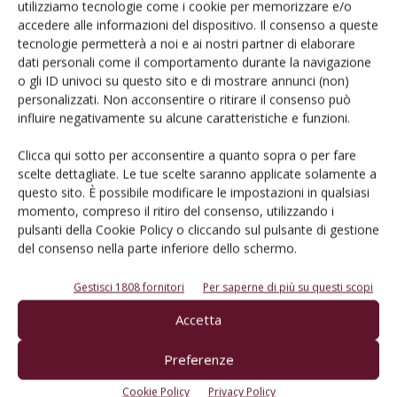
utilizziamo tecnologie come i cookie per memorizzare e/o
PROTAGONISTI
accedere alle informazioni del dispositivo. Il consenso a queste
tecnologie permetterà a noi e ai nostri partner di elaborare
Libera Università di Bolzano: tre nuovi
dati personali come il comportamento durante la navigazione
docenti nell’area delle tecnologie
o gli ID univoci su questo sito e di mostrare annunci (non)
alimentari
personalizzati. Non acconsentire o ritirare il consenso può
influire negativamente su alcune caratteristiche e funzioni.
Di
Redazione
6 Febbraio 2017
Clicca qui sotto per acconsentire a quanto sopra o per fare
scelte dettagliate. Le tue scelte saranno applicate solamente a
E-magazine
questo sito. È possibile modificare le impostazioni in qualsiasi
Tecniche, prodotti e servizi dalle aziende
momento, compreso il ritiro del consenso, utilizzando i
pulsanti della Cookie Policy o cliccando sul pulsante di gestione
del consenso nella parte inferiore dello schermo.
Gestisci 1808 fornitori
Per saperne di più su questi scopi
Accetta
Preferenze
Catalogo Aziende e Prodotti
Cookie Policy
Privacy Policy