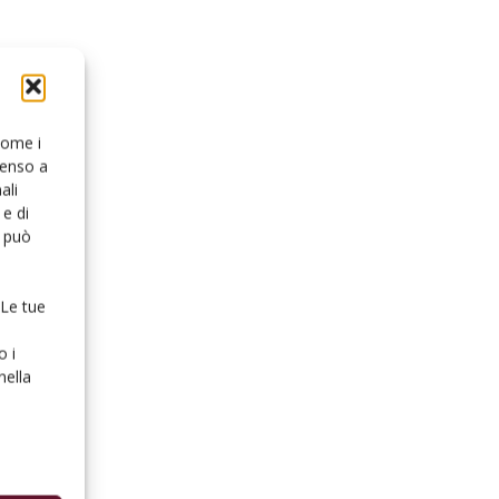
 come i
senso a
ali
e di
o può
 Le tue
o i
nella