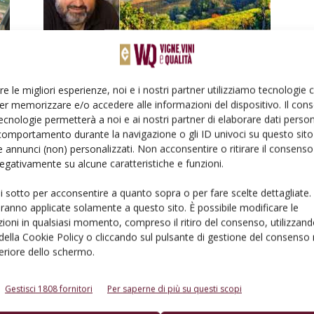
PROTAGONISTI
a
«Riaprite l’Italia e ci penseranno i
re le migliori esperienze, noi e i nostri partner utilizziamo tecnologie
vitivinicoltori a far ripartire
er memorizzare e/o accedere alle informazioni del dispositivo. Il con
l’economia»
ecnologie permetterà a noi e ai nostri partner di elaborare dati person
comportamento durante la navigazione o gli ID univoci su questo sito 
Di
Massimiliano Rella
5 Aprile 2020
 annunci (non) personalizzati. Non acconsentire o ritirare il consens
 negativamente su alcune caratteristiche e funzioni.
ui sotto per acconsentire a quanto sopra o per fare scelte dettagliate.
aranno applicate solamente a questo sito. È possibile modificare le
ioni in qualsiasi momento, compreso il ritiro del consenso, utilizzand
 della Cookie Policy o cliccando sul pulsante di gestione del consenso 
feriore dello schermo.
PROTAGONISTI
A Vinitaly il primo Barolo con
Gestisci 1808 fornitori
Per saperne di più su questi scopi
tappo alternativo Select Green