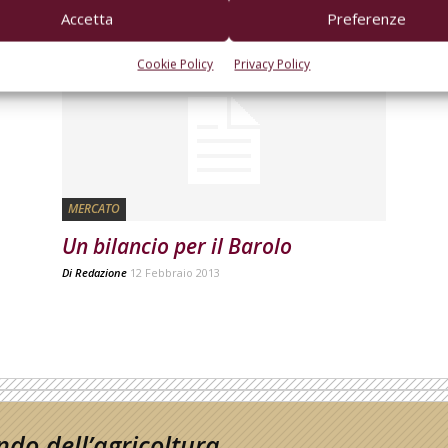
Accetta
Preferenze
Di
Alessandra Biondi Bartolini
18 Aprile 2017
Cookie Policy
Privacy Policy
MERCATO
Un bilancio per il Barolo
Di
Redazione
12 Febbraio 2013
do dell’agricoltura