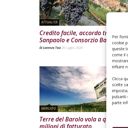
ATTUALITÀ
Credito facile, accordo tra Intes
Per forni
Sanpaolo e Consorzio Barolo
cookie p
Di
Lorenzo Tosi
28 Luglio 2020
queste t
come il 
mostrare
influire
Clicca q
scelte s
impostaz
pulsanti
parte in
MERCATO
Terre del Barolo vola a quota 18
milioni di fatturato