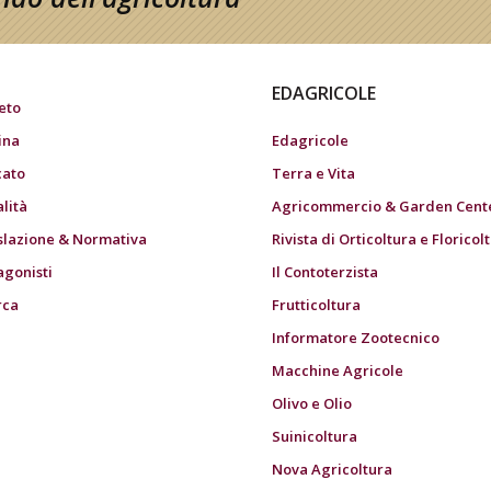
EDAGRICOLE
eto
ina
Edagricole
ato
Terra e Vita
alità
Agricommercio & Garden Cent
slazione & Normativa
Rivista di Orticoltura e Floricol
agonisti
Il Contoterzista
rca
Frutticoltura
Informatore Zootecnico
Macchine Agricole
Olivo e Olio
Suinicoltura
Nova Agricoltura