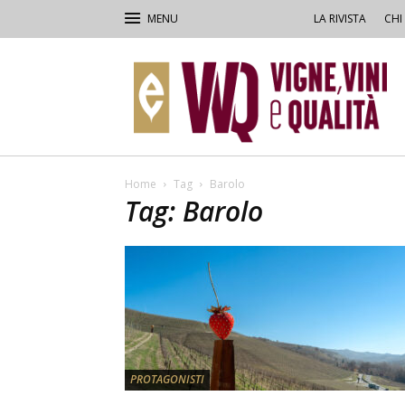
LA RIVISTA
CHI
VVQ
–
Vigne,
Vini
&
Qualità
Home
Tag
Barolo
Tag: Barolo
PROTAGONISTI