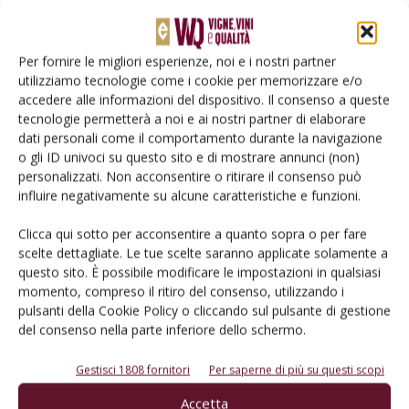
Per fornire le migliori esperienze, noi e i nostri partner
utilizziamo tecnologie come i cookie per memorizzare e/o
accedere alle informazioni del dispositivo. Il consenso a queste
tecnologie permetterà a noi e ai nostri partner di elaborare
dati personali come il comportamento durante la navigazione
o gli ID univoci su questo sito e di mostrare annunci (non)
Salva il mio nome, email e sito web in questo browser per la
personalizzati. Non acconsentire o ritirare il consenso può
prossima volta che commento.
influire negativamente su alcune caratteristiche e funzioni.
Clicca qui sotto per acconsentire a quanto sopra o per fare
scelte dettagliate. Le tue scelte saranno applicate solamente a
questo sito. È possibile modificare le impostazioni in qualsiasi
momento, compreso il ritiro del consenso, utilizzando i
pulsanti della Cookie Policy o cliccando sul pulsante di gestione
del consenso nella parte inferiore dello schermo.
E-magazine
Gestisci 1808 fornitori
Per saperne di più su questi scopi
Tecniche, prodotti e servizi dalle aziende
Accetta