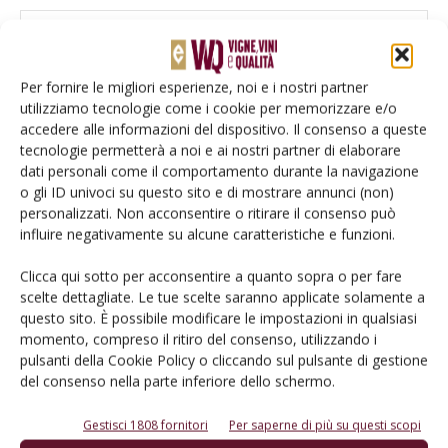
Per fornire le migliori esperienze, noi e i nostri partner
utilizziamo tecnologie come i cookie per memorizzare e/o
accedere alle informazioni del dispositivo. Il consenso a queste
tecnologie permetterà a noi e ai nostri partner di elaborare
dati personali come il comportamento durante la navigazione
Salva il mio nome, email e sito web in questo browser per la
o gli ID univoci su questo sito e di mostrare annunci (non)
prossima volta che commento.
personalizzati. Non acconsentire o ritirare il consenso può
influire negativamente su alcune caratteristiche e funzioni.
Clicca qui sotto per acconsentire a quanto sopra o per fare
scelte dettagliate. Le tue scelte saranno applicate solamente a
questo sito. È possibile modificare le impostazioni in qualsiasi
momento, compreso il ritiro del consenso, utilizzando i
pulsanti della Cookie Policy o cliccando sul pulsante di gestione
E-magazine
del consenso nella parte inferiore dello schermo.
Tecniche, prodotti e servizi dalle aziende
Gestisci 1808 fornitori
Per saperne di più su questi scopi