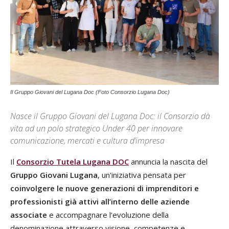
Il Gruppo Giovani del Lugana Doc (Foto Consorzio Lugana Doc)
Nasce il Gruppo Giovani del Lugana Doc: il Consorzio dà
vita ad un polo strategico Under 40 per innovare
comunicazione, mercati e cultura d’impresa
Il
Consorzio Tutela Lugana DOC
annuncia la nascita del
Gruppo Giovani Lugana
, un'iniziativa pensata per
coinvolgere le nuove generazioni di imprenditori e
professionisti già attivi all’interno delle aziende
associate
e accompagnare l’evoluzione della
denominazione attraverso visione, competenze e