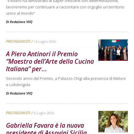
"Il Roero ha dimostrato di saper crescere con determinazione,
lavoreremo per continuare a raccontare con orgoglio un territorio
unico al mondo’’
Di
Redazione VVQ
PROTAGONISTI
16 Luglio 2026
A Piero Antinori il Premio
“Maestro dell’Arte della Cucina
Italiana” per...
Secondo anno del Premio, a Palazzo Chigi alla presenza di Meloni
e Lollobrigida
Di
Redazione VVQ
PROTAGONISTI
6 Luglio 2026
Gabriella Favara è la nuova
presidente di Assovini Sicilia