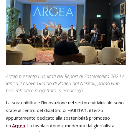
Argea presenta i risultati del Report di Sostenibilità 2024 e
lancia il nuovo Gualdo di Poderi dal Nespoli, primo vino
biosimbiotico progettato in ecodesign
La sostenibilità e l’innovazione nel settore vitivinicolo sono
state al centro del dibattito di
HABITAT
, il terzo
appuntamento dedicato alla sostenibilità promosso
da
Argea
. La tavola rotonda, moderata dal giornalista