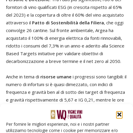
fornitori di vino qualificati ESG (in crescita rispetto al 65%
del 2023) e la copertura di oltre il 60% del vino acquistato
attraverso il
Patto di Sostenibilità della Filiera
, che oggi
coinvolge 26 cantine. Sul fronte ambientale, Argea ha
acquistato il 100% di energia elettrica da fonti rinnovabili,
ridotto i consumi del 7,3% in un anno e aderito alla Science
Based Targets initiative per validare obiettivi di
decarbonizzazione a breve termine e il net zero al 2050.
Anche in tema di
risorse umane
i progressi sono tangibili: il
numero di infortuni si è quasi dimezzato, con indici di
frequenza e gravità ben al di sotto dei target di frequenza
e gravità rispettivamente di 5,67 e IG 0,21, mentre le ore
di formazione sono state oltre 5.600, di cui quasi la metà
dedicate a salute e sicurezza. Sul fronte del
packaging
, il
tasso di riciclo ha raggiunto ottimi risultati grazie
Per fornire le migliori esperienze, noi e i nostri partner
utilizziamo tecnologie come i cookie per memorizzare e/o
all’impiego di bottiglie riciclate (70%), cartoni (40%) e tappi