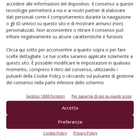
accedere alle informazioni del dispositivo. Il consenso a queste
(50%). Con l’adozione dei nuovi standard europei ESRS,
tecnologie permetterà a noi e ai nostri partner di elaborare
Argea è tra le prime aziende italiane del vino a muoversi in
dati personali come il comportamento durante la navigazione
linea con la Corporate Sustainability Reporting Directive
o gli ID univoci su questo sito e di mostrare annunci (non)
(CSRD).
personalizzati. Non acconsentire o ritirare il consenso può
influire negativamente su alcune caratteristiche e funzioni.
«
Il nostro percorso di sostenibilità si fonda su dati misurabili
Clicca qui sotto per acconsentire a quanto sopra o per fare
e obiettivi chiari: riduzione delle emissioni, innovazione negli
scelte dettagliate. Le tue scelte saranno applicate solamente a
imballaggi, formazione delle persone, sicurezza sul lavoro e
questo sito. È possibile modificare le impostazioni in qualsiasi
momento, compreso il ritiro del consenso, utilizzando i
nuovi standard di rendicontazione. È un approccio che
pulsanti della Cookie Policy o cliccando sul pulsante di gestione
richiede metodo, collaborazione lungo tutta la filiera e
del consenso nella parte inferiore dello schermo.
capacità di innovare. Dobbiamo anche essere capaci di
coinvolgere tutto il settore perché solo così la nostra filiera
Gestisci 1808 fornitori
Per saperne di più su questi scopi
sarà più forte nelle sfide di oggi e domani: per questo
Accetta
lavoriamo perché i nostri partner, fornitori e clienti
camminino con noi in un percorso comune, capace di
Preferenze
generare valore condiviso nel tempo
», conclude
Michael
Cookie Policy
Privacy Policy
Isnardi, QHSE & Sustainability Director di Argea
.