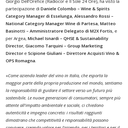
Giorgio Dell’Orefice (Radiocor e Il Sole 24 Ore), ha visto la
partecipazione di
Daniele Colombo – Wine & Spirits
Category Manager di Esselunga
,
Alessandro Rossi –
National Category Manager Wine di Partesa
,
Matteo
Basinotti – Amministratore Delegato di M2X Fortis
, e
per Argea,
Michael Isnardi – QHSE & Sustainability
Director
,
Giacomo Tarquini – Group Marketing
Director
e
Scipione Giuliani – Direttore Acquisti Vino &
OPS Romagna
.
«
Come azienda leader del vino in Italia, che esporta la
maggior parte della propria produzione nel mondo, sentiamo
la responsabilità di guidare il settore verso un futuro più
sostenibile. Le nuove generazioni di consumatori, sempre più
attente all’impatto ambientale e sociale, ci chiedono
autenticità e impegno concreto: i risultati raggiunti
dimostrano che competitività e responsabilità possono
convivere, creando valore per l’azienda, per i territori e per il