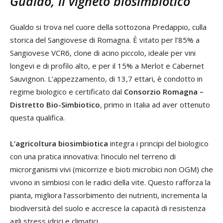
Gualdo, il vigneto biosimbiotico
Gualdo si trova nel cuore della sottozona Predappio, culla
storica del Sangiovese di Romagna. È vitato per l’85% a
Sangiovese VCR6, clone di acino piccolo, ideale per vini
longevi e di profilo alto, e per il 15% a Merlot e Cabernet
Sauvignon. L’appezzamento, di 13,7 ettari, è condotto in
regime biologico e certificato dal
Consorzio Romagna –
Distretto Bio-Simbiotico
, primo in Italia ad aver ottenuto
questa qualifica.
L’agricoltura biosimbiotica
integra i principi del biologico
con una pratica innovativa: l’inoculo nel terreno di
microrganismi vivi (micorrize e bioti microbici non OGM) che
vivono in simbiosi con le radici della vite. Questo rafforza la
pianta, migliora l’assorbimento dei nutrienti, incrementa la
biodiversità del suolo e accresce la capacità di resistenza
agli stress idrici e climatici.