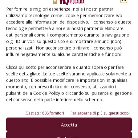
Per fornire le migliori esperienze, noi e i nostri partner
L’adozione di un metodo digitale integrato non cancella la
utilizziamo tecnologie come i cookie per memorizzare e/o
tradizione del vigneto, ma fornisce le radici tecnologiche
accedere alle informazioni del dispositivo. Il consenso a queste
tecnologie permetterà a noi e ai nostri partner di elaborare
necessarie affinché l’eccellenza viticola italiana possa
dati personali come il comportamento durante la navigazione
continuare a prosperare e a competere ai massimi livelli
o gli ID univoci su questo sito e di mostrare annunci (non)
internazionali.
personalizzati. Non acconsentire o ritirare il consenso può
influire negativamente su alcune caratteristiche e funzioni.
Iscriviti all’Agrifood Insight Summit
Clicca qui sotto per acconsentire a quanto sopra o per fare
scelte dettagliate. Le tue scelte saranno applicate solamente a
questo sito. È possibile modificare le impostazioni in qualsiasi
momento, compreso il ritiro del consenso, utilizzando i
TAG
Agrifood Insight Summit
QGS
pulsanti della Cookie Policy o cliccando sul pulsante di gestione
del consenso nella parte inferiore dello schermo.
Gestisci 1808 fornitori
Per saperne di più su questi scopi
Facebook
Twitter
Accetta