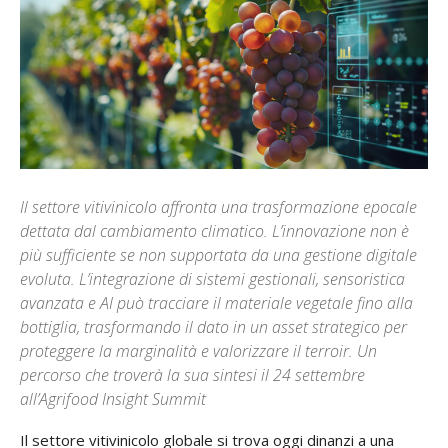
Il settore vitivinicolo affronta una trasformazione epocale
dettata dal cambiamento climatico. L’innovazione non è
più sufficiente se non supportata da una gestione digitale
evoluta. L’integrazione di sistemi gestionali, sensoristica
avanzata e AI può tracciare il materiale vegetale fino alla
bottiglia, trasformando il dato in un asset strategico per
proteggere la marginalità e valorizzare il terroir. Un
percorso che troverà la sua sintesi il 24 settembre
all’Agrifood Insight Summit
Il settore vitivinicolo globale si trova oggi dinanzi a una