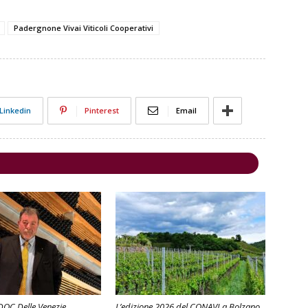
Padergnone Vivai Viticoli Cooperativi
Linkedin
Pinterest
Email
 DOC Delle Venezie
L’edizione 2026 del CONAVI a Bolzano