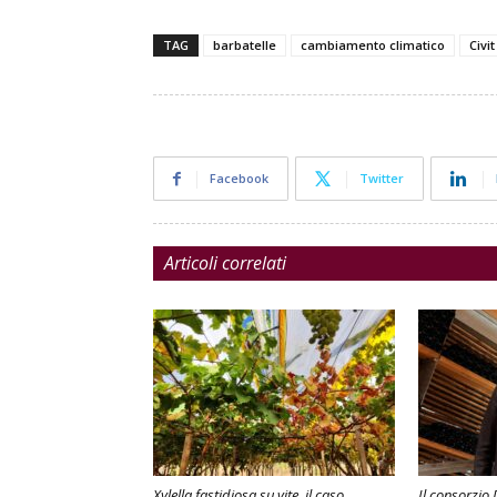
TAG
barbatelle
cambiamento climatico
Civit
Facebook
Twitter
Articoli correlati
Xylella fastidiosa su vite, il caso
Il consorzio