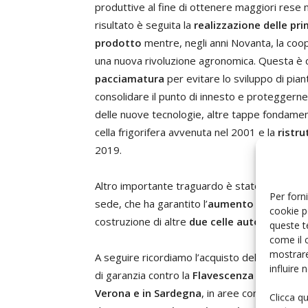
produttive al fine di ottenere maggiori rese 
risultato è seguita la
realizzazione delle pri
prodotto
mentre, negli anni Novanta, la coo
una nuova rivoluzione agronomica. Questa è co
pacciamatura
per evitare lo sviluppo di piant
consolidare il punto di innesto e proteggerne 
delle nuove tecnologie, altre tappe fondamen
cella frigorifera avvenuta nel 2001 e la
ristr
2019.
Altro importante traguardo è stato l’
acquist
Per forni
sede, che ha garantito l’
aumento della base p
cookie p
costruzione di altre
due celle autonome dedi
queste t
come il 
mostrare
A seguire ricordiamo l’acquisto della
macchin
influire
di garanzia contro la
Flavescenza dorata
, l
Verona e in Sardegna
, in aree con minor inc
Clicca q