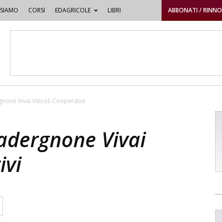
 SIAMO
CORSI
EDAGRICOLE
LIBRI
ABBONATI / RINN
gnone Vivai Viticoli Cooperativi
Padergnone Vivai
ivi