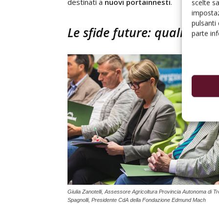
destinati a
nuovi portainnesti
.
scelte s
impostaz
pulsanti
Le sfide future: qualità, so
parte in
Giulia Zanotelli, Assessore Agricoltura Provincia Autonoma di T
Spagnolli, Presidente CdA della Fondazione Edmund Mach