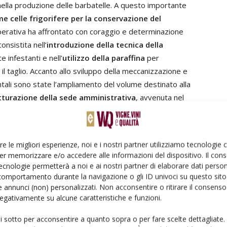
nella produzione delle barbatelle. A questo importante
me celle frigorifere per la conservazione del
perativa ha affrontato con coraggio e determinazione
nsistita nell’
introduzione della tecnica della
e infestanti e nell’
utilizzo della paraffina
per
il taglio. Accanto allo sviluppo della meccanizzazione e
tali sono state l’ampliamento del volume destinato alla
utturazione della sede amministrativa
, avvenuta nel
o del nuovo capannone
, collocato poco distante dalla
re le migliori esperienze, noi e i nostri partner utilizziamo tecnologie
roduttiva di oltre 2 milioni di nuove barbatelle
e la
er memorizzare e/o accedere alle informazioni del dispositivo. Il con
cate alle produzioni vivaistiche biologiche
.
ecnologie permetterà a noi e ai nostri partner di elaborare dati person
comportamento durante la navigazione o gli ID univoci su questo sito 
 annunci (non) personalizzati. Non acconsentire o ritirare il consens
a per la termoterapia
, utile nel garantire ampi margini
 negativamente su alcune caratteristiche e funzioni.
a predisposizione dei
nuovi gemmai nei pressi di
idenza di malattie della vite, e l’ampliamento dei terreni
ui sotto per acconsentire a quanto sopra o per fare scelte dettagliate.