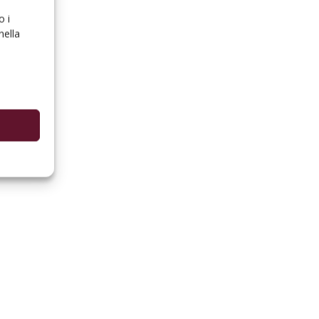
o i
nella