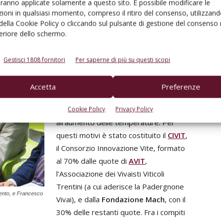
aranno applicate solamente a questo sito. È possibile modificare le
ioni in qualsiasi momento, compreso il ritiro del consenso, utilizzand
 della Cookie Policy o cliccando sul pulsante di gestione del consenso 
stenibilità, competitività
feriore dello schermo.
Le sfide future sono rappresentate
Gestisci 1808 fornitori
Per saperne di più su questi scopi
dalla
produzione di viti resistenti alle
diverse malattie e virosi
che oggi
Accetta
Preferenze
colpiscono la viticoltura europea anche
in relazione ai
cambiamenti climatici
e
Cookie Policy
Privacy Policy
all’aumento delle temperature. Per
questi motivi è stato costituito il
CIVIT
,
il Consorzio Innovazione Vite, formato
al 70% dalle quote di
AVIT
,
l’Associazione dei Vivaisti Viticoli
Trentini (a cui aderisce la Padergnone
rento, e Francesco
Vivai), e dalla
Fondazione Mach
, con il
30% delle restanti quote. Fra i compiti