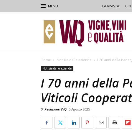
LA RIVISTA
CHI
VVQ
–
Vigne,
Vini
&
Qualità
Home
Notizie dalle aziende
I 70 anni della Pader
Notizie dalle aziende
I 70 anni della 
Viticoli Cooperat
Di
Redazione VVQ
5 Agosto 2025