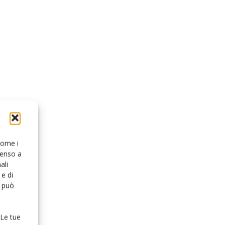
 come i
senso a
ali
e di
o può
 Le tue