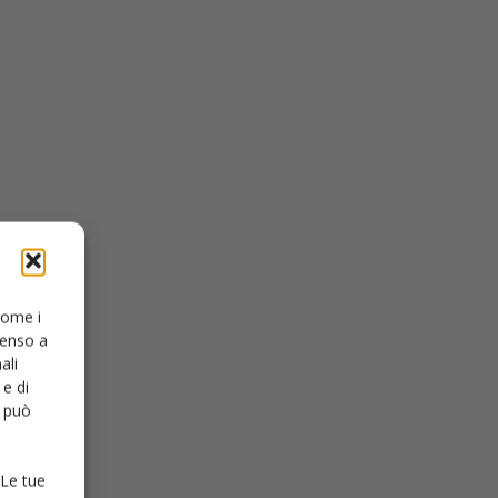
 come i
senso a
ali
e di
o può
 Le tue