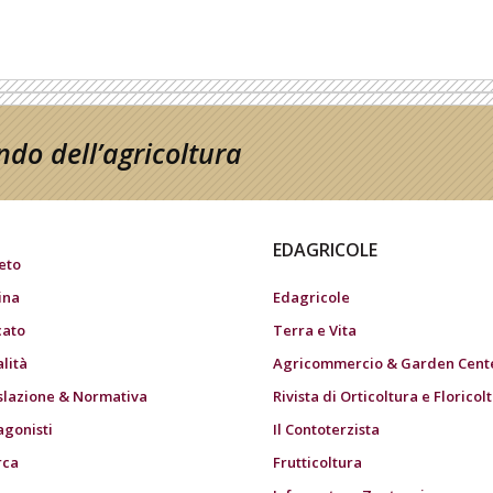
do dell’agricoltura
EDAGRICOLE
eto
ina
Edagricole
ato
Terra e Vita
alità
Agricommercio & Garden Cent
slazione & Normativa
Rivista di Orticoltura e Floricol
agonisti
Il Contoterzista
rca
Frutticoltura