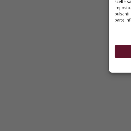
scelte s
impostaz
pulsanti
parte in