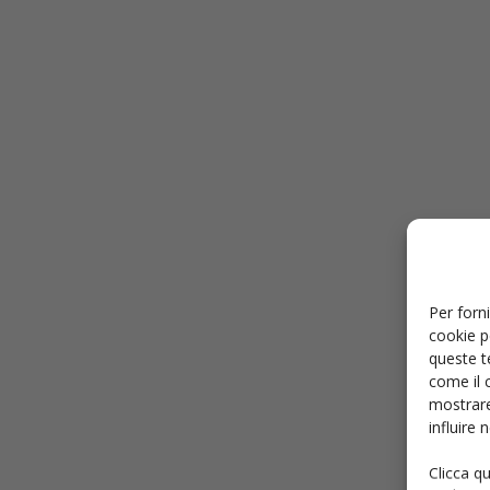
Per forni
cookie p
queste t
come il 
mostrare
influire
Clicca q