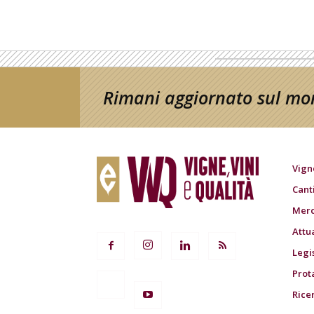
Rimani aggiornato sul mon
Vign
Cant
Merc
Attu
Legi
Prot
Rice