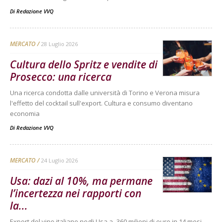
Di
Redazione VVQ
MERCATO
28 Luglio 2026
Cultura dello Spritz e vendite di
Prosecco: una ricerca
Una ricerca condotta dalle università di Torino e Verona misura
l'effetto del cocktail sull'export. Cultura e consumo diventano
economia
Di
Redazione VVQ
MERCATO
24 Luglio 2026
Usa: dazi al 10%, ma permane
l’incertezza nei rapporti con
la...
Export del vino italiano negli Usa a -360 milioni di euro in 14 mesi