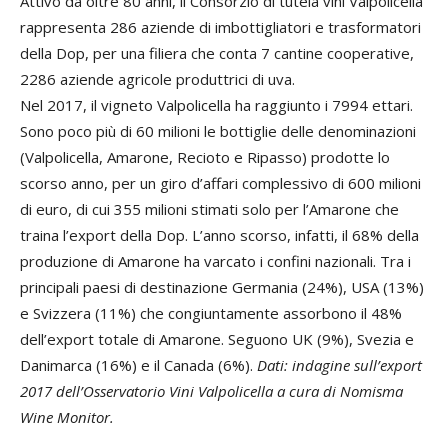
Attivo da oltre 80 anni, il Consorzio di tutela vini Valpolicella
rappresenta 286 aziende di imbottigliatori e trasformatori
della Dop, per una filiera che conta 7 cantine cooperative,
2286 aziende agricole produttrici di uva.
Nel 2017, il vigneto Valpolicella ha raggiunto i 7994 ettari.
Sono poco più di 60 milioni le bottiglie delle denominazioni
(Valpolicella, Amarone, Recioto e Ripasso) prodotte lo
scorso anno, per un giro d’affari complessivo di 600 milioni
di euro, di cui 355 milioni stimati solo per l’Amarone che
traina l’export della Dop. L’anno scorso, infatti, il 68% della
produzione di Amarone ha varcato i confini nazionali. Tra i
principali paesi di destinazione Germania (24%), USA (13%)
e Svizzera (11%) che congiuntamente assorbono il 48%
dell’export totale di Amarone. Seguono UK (9%), Svezia e
Danimarca (16%) e il Canada (6%).
Dati: indagine sull’export
2017 dell’Osservatorio Vini Valpolicella a cura di Nomisma
Wine Monitor.