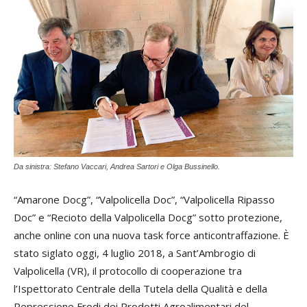
Da sinistra: Stefano Vaccari, Andrea Sartori e Olga Bussinello.
“Amarone Docg”, “Valpolicella Doc”, “Valpolicella Ripasso
Doc” e “Recioto della Valpolicella Docg” sotto protezione,
anche online con una nuova task force anticontraffazione. È
stato siglato oggi, 4 luglio 2018, a Sant’Ambrogio di
Valpolicella (VR), il protocollo di cooperazione tra
l’Ispettorato Centrale della Tutela della Qualità e della
Repressione Frodi dei Prodotti Agroalimentari del