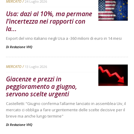
MERCATO
24 Luglio 2026
Usa: dazi al 10%, ma permane
l’incertezza nei rapporti con
la...
Export del vino italiano negli Usa a -360 milioni di euro in 14 mesi
Di
Redazione VVQ
MERCATO
13 Luglio 2026
Giacenze e prezzi in
peggioramento a giugno,
servono scelte urgenti
Castelletti: “Giugno conferma l’allarme lanciato in assemblea Uiv, il
mercato ci obbliga a fare urgentemente delle scelte decisive per il
breve ma anche lungo termine"
Di
Redazione VVQ