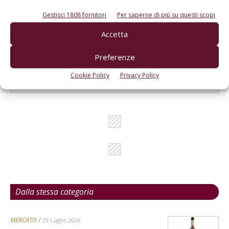
Gestisci 1808 fornitori
Per saperne di più su questi scopi
Accetta
L'Esperto risponde
I consigli di Terra e Vita agli agricoltori
Preferenze
Cerca adesso
Cookie Policy
Privacy Policy
Dalla stessa categoria
MERCATO
29 Luglio 2026