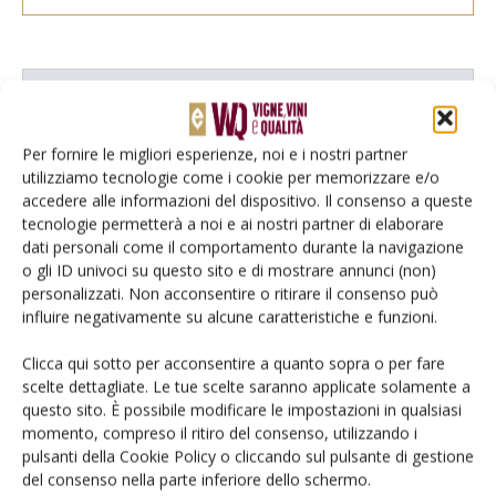
E-magazine
Tecniche, prodotti e servizi dalle aziende
Per fornire le migliori esperienze, noi e i nostri partner
utilizziamo tecnologie come i cookie per memorizzare e/o
accedere alle informazioni del dispositivo. Il consenso a queste
tecnologie permetterà a noi e ai nostri partner di elaborare
dati personali come il comportamento durante la navigazione
o gli ID univoci su questo sito e di mostrare annunci (non)
personalizzati. Non acconsentire o ritirare il consenso può
influire negativamente su alcune caratteristiche e funzioni.
Catalogo Aziende e Prodotti
Clicca qui sotto per acconsentire a quanto sopra o per fare
Un modo semplice per cercare un'azienda o un
scelte dettagliate. Le tue scelte saranno applicate solamente a
prodotto!
questo sito. È possibile modificare le impostazioni in qualsiasi
momento, compreso il ritiro del consenso, utilizzando i
Cerca adesso
pulsanti della Cookie Policy o cliccando sul pulsante di gestione
del consenso nella parte inferiore dello schermo.