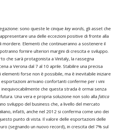
gregazione: sono queste le cinque
key words
, gli asset che
rappresentare una delle eccezioni positive di fronte alla
di mordere.
Elementi che continueranno a sostenere il
potranno fornire ulteriori margini di crescita e sviluppo.
rto che sarà protagonista a Vinitaly, la rassegna
cena a Verona dal 7 al 10 aprile. Stabilire una precisa
 elementi forse non è possibile, ma è inevitabile iniziare
e esportazioni arrivano confortanti conferme per i vini
ica inequivocabilmente che questa strada è ormai senza
 futura. Una vera e propria soluzione non solo alla
fatica
uno sviluppo del business che, a livello del mercato
taliano, infatti, anche nel 2012 si conferma come uno dei
questo punto di vista. Il valore delle esportazioni delle
i euro (segnando un nuovo record), in crescita del 7% sul