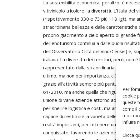
La sostenibilità economica, peraltro, è nece
vitivinicolo tricolore: la
diversità
. L’Italia de
(rispettivamente 330 e 73 più 118 Igt), ma an
straordinaria bellezza e dalle caratteristiche c
proprio giacimento a cielo aperto di grande fa
dell’enoturismo continua a dare buoni risulta
dell’Osservatorio Città del Vino/Censis) e, so
italiana. La diversità dei territori, però, non è
rappresentato dalla straordinaria abbondanza e
ultimo, ma non per importanza, c’è la sempre
grazie all’attività sempre più puntuale dei Con
Per forni
61/2010, ma anche quella che riguarda diretta
cookie p
unione di varie aziende attorno ad un unico ma
queste t
per snellire logistica e costi, ma anche per por
come il 
mostrare
capace di restituire la varietà delle etichette 
influire
realtà importanti, per ottenere una massa cri
conquistate, favorendo le aziende più piccole,
Clicca q