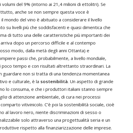
 volumi del 9% (intorno ai 21,4 milioni di ettolitri). Se
prattutto, anche se non sempre questa voce è
 il mondo del vino è abituato a considerare il livello
ato su livelli più che soddisfacenti e quasi dimentica che
ma di tutto una delle caratteristiche più importanti dei
he arriva dopo un percorso difficile e al contempo
rosso modo, dalla metà degli anni Ottanta) e
compiere passi che, probabilmente, a livello mondiale,
oco tempo e con risultati altrettanto straordinari. La
en guardare non si tratta di una tendenza momentanea
vo e culturale, è la
sostenibilità
. Un aspetto di grande
 vino lo consuma, e che i produttori italiani stanno sempre
glia
di attenzione ambientale, di cura nei processi
omparto vitivinicolo. C’è poi la sostenibilità sociale, cioè
o al lavoro nero, niente discriminazioni di sesso o
ealizzabile solo attraverso una progettualità seria e un
roduttive rispetto alla finanziarizzazione delle imprese.