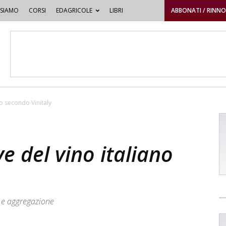
 SIAMO
CORSI
EDAGRICOLE
LIBRI
ABBONATI / RINN
no secondo Vinitaly
e del vino italiano
tà e aggregazione