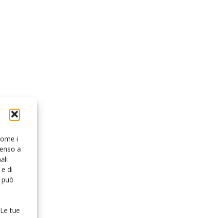
 come i
senso a
ali
e di
o può
 Le tue