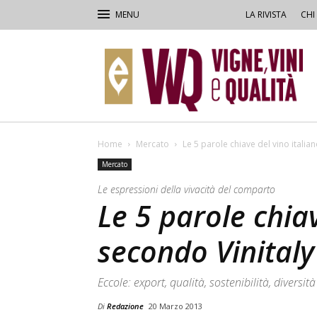
LA RIVISTA
CHI
VVQ
–
Vigne,
Vini
&
Qualità
Home
Mercato
Le 5 parole chiave del vino italia
Mercato
Le espressioni della vivacità del comparto
Le 5 parole chiav
secondo Vinitaly
Eccole: export, qualità, sostenibilità, diversi
Di
Redazione
20 Marzo 2013