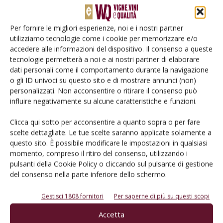
Per fornire le migliori esperienze, noi e i nostri partner
utilizziamo tecnologie come i cookie per memorizzare e/o
accedere alle informazioni del dispositivo. Il consenso a queste
tecnologie permetterà a noi e ai nostri partner di elaborare
dati personali come il comportamento durante la navigazione
Catalogo Aziende e Prodotti
o gli ID univoci su questo sito e di mostrare annunci (non)
Un modo semplice per cercare un'azienda o un
personalizzati. Non acconsentire o ritirare il consenso può
prodotto!
influire negativamente su alcune caratteristiche e funzioni.
Cerca adesso
Clicca qui sotto per acconsentire a quanto sopra o per fare
scelte dettagliate. Le tue scelte saranno applicate solamente a
questo sito. È possibile modificare le impostazioni in qualsiasi
momento, compreso il ritiro del consenso, utilizzando i
pulsanti della Cookie Policy o cliccando sul pulsante di gestione
del consenso nella parte inferiore dello schermo.
L'Esperto risponde
I consigli di Terra e Vita agli agricoltori
Gestisci 1808 fornitori
Per saperne di più su questi scopi
Cerca adesso
Accetta