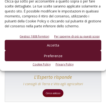
Clicca qui sotto per acconsentire a quanto sopra o per fare
scelte dettagliate. Le tue scelte saranno applicate solamente a
questo sito. È possibile modificare le impostazioni in qualsiasi
momento, compreso il ritiro del consenso, utilizzando i
pulsanti della Cookie Policy o cliccando sul pulsante di gestione
del consenso nella parte inferiore dello schermo.
Catalogo Aziende e Prodotti
Un modo semplice per cercare un'azienda o un
Gestisci 1808 fornitori
Per saperne di più su questi scopi
prodotto!
Accetta
Cerca adesso
Preferenze
Cookie Policy
Privacy Policy
L'Esperto risponde
I consigli di Terra e Vita agli agricoltori
Cerca adesso