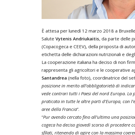
È attesa per lunedì 12 marzo 2018 a Bruxelles
Salute
Vytenis Andriukaitis
, da parte delle 
(Copacogeca e CEEV), della proposta di autor
etichetta delle dichiarazioni nutrizionali e degl
La cooperazione italiana ha deciso di non fi
rappresenta gli agricoltori e le cooperative a
Santandrea
(nella foto), coordinatrice del set
posizione in merito all’obbligatorietà di indicar
vede contrari tutti i Paesi del nord Europa. La p
praticata in tutte le altre parti d’Europa, con l
aree della Francia
”.
“
Pur avendo cercato fino all’ultimo una posiz
cogeca ha deciso giovedì scorso di procedere c
sfilati, ritenendo di agire con la massima coeren