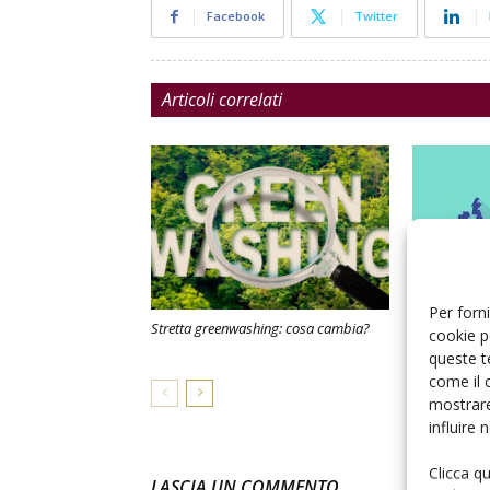
Facebook
Twitter
Articoli correlati
Per forni
Stretta greenwashing: cosa cambia?
Pacchetto vi
cookie p
queste t
come il 
mostrare
influire
Clicca q
LASCIA UN COMMENTO