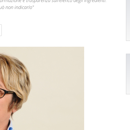
ormazione e trasparenza sull’elenco degli ingredienti.
uò non indicarlo"