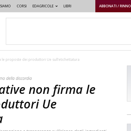
 SIAMO
CORSI
EDAGRICOLE
LIBRI
ABBONATI / RINN
le proposte dei produttori Ue sull’etichettatura
mo della discordia
tive non firma le
oduttori Ue
a