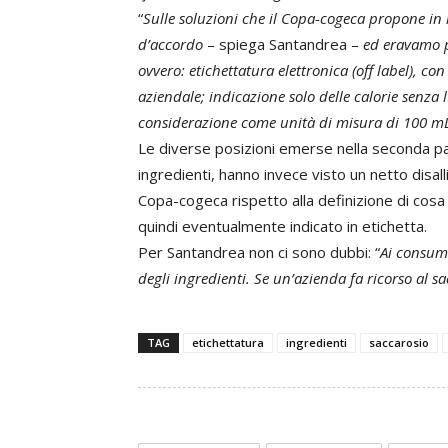
“
Sulle soluzioni che il Copa-cogeca propone in 
d’accordo
– spiega Santandrea –
ed eravamo p
ovvero: etichettatura elettronica (off label), c
aziendale; indicazione solo delle calorie senza l
considerazione come unità di misura di 100 mL 
Le diverse posizioni emerse nella seconda part
ingredienti, hanno invece visto un netto disa
Copa-cogeca rispetto alla definizione di cosa
quindi eventualmente indicato in etichetta.
Per Santandrea non ci sono dubbi: “
Ai consuma
degli ingredienti. Se un’azienda fa ricorso al 
TAG
etichettatura
ingredienti
saccarosio