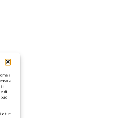
 come i
senso a
ali
e di
o può
 Le tue