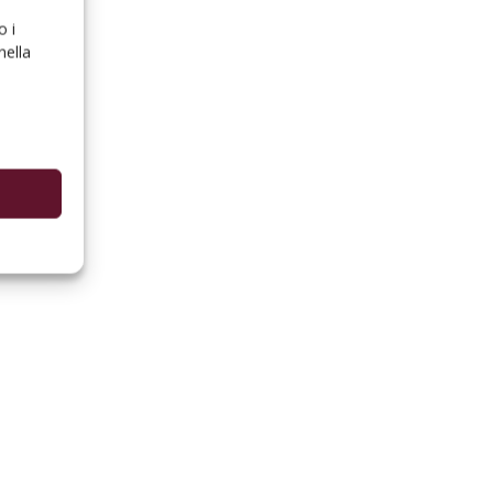
o i
nella