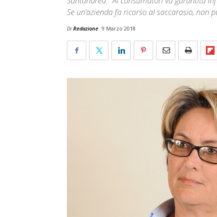
Santandrea: "Ai consumatori va garantita inf
Se un’azienda fa ricorso al saccarosio, non p
Di
Redazione
9 Marzo 2018