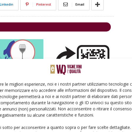
Linkedin
Pinterest
Email
re le migliori esperienze, noi e i nostri partner utilizziamo tecnologie
no: un’overview
Le etichette comunicano sempre di
er memorizzare e/o accedere alle informazioni del dispositivo. Il con
più… digitalmente
ecnologie permetterà a noi e ai nostri partner di elaborare dati person
comportamento durante la navigazione o gli ID univoci su questo sito 
 annunci (non) personalizzati. Non acconsentire o ritirare il consens
 negativamente su alcune caratteristiche e funzioni.
ui sotto per acconsentire a quanto sopra o per fare scelte dettagliate.