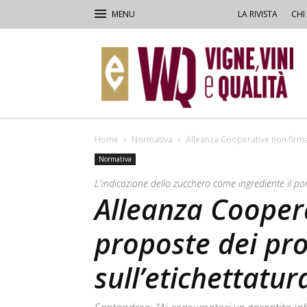
LA RIVISTA
CHI
VVQ
–
Vigne,
Vini
&
Qualità
Home
Normativa
Alleanza Cooperative non firma 
Normativa
L'indicazione dello zucchero come ingrediente il po
Alleanza Coopera
proposte dei pr
sull’etichettatur