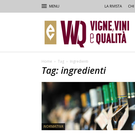
LA RIVISTA
CHI
VVQ
–
Vigne,
Vini
&
Qualità
Home
Tag
Ingredienti
Tag: ingredienti
NORMATIVA