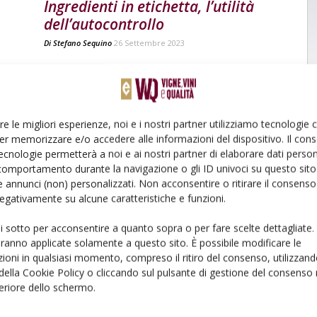
Ingredienti in etichetta, l’utilità
dell’autocontrollo
Di
Stefano Sequino
26 Settembre 2023
re le migliori esperienze, noi e i nostri partner utilizziamo tecnologie
er memorizzare e/o accedere alle informazioni del dispositivo. Il con
ecnologie permetterà a noi e ai nostri partner di elaborare dati person
comportamento durante la navigazione o gli ID univoci su questo sito 
NORMATIVA
 annunci (non) personalizzati. Non acconsentire o ritirare il consens
 negativamente su alcune caratteristiche e funzioni.
,
Alleanza Cooperative non firma le
proposte dei produttori Ue
ui sotto per acconsentire a quanto sopra o per fare scelte dettagliate.
sull’etichettatura
aranno applicate solamente a questo sito. È possibile modificare le
ioni in qualsiasi momento, compreso il ritiro del consenso, utilizzand
Di
Redazione
9 Marzo 2018
 della Cookie Policy o cliccando sul pulsante di gestione del consenso 
feriore dello schermo.