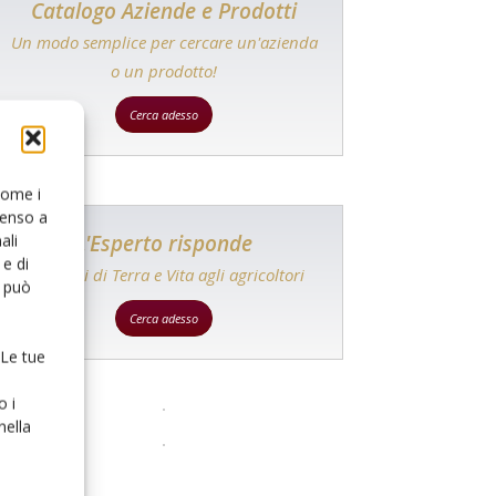
Catalogo Aziende e Prodotti
Un modo semplice per cercare un'azienda
o un prodotto!
Cerca adesso
 come i
senso a
L'Esperto risponde
ali
e di
I consigli di Terra e Vita agli agricoltori
o può
Cerca adesso
 Le tue
o i
nella