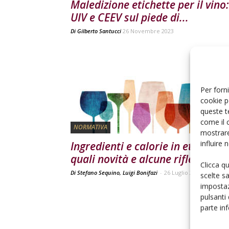
Maledizione etichette per il vino:
UIV e CEEV sul piede di...
Di
Gilberto Santucci
26 Novembre 2023
Per forni
cookie p
queste t
come il 
NORMATIVA
mostrare
influire
Ingredienti e calorie in etichetta
quali novità e alcune riflessioni
Clicca q
Di Stefano Sequino, Luigi Bonifazi
-
26 Luglio 2023
scelte s
impostaz
pulsanti
parte in