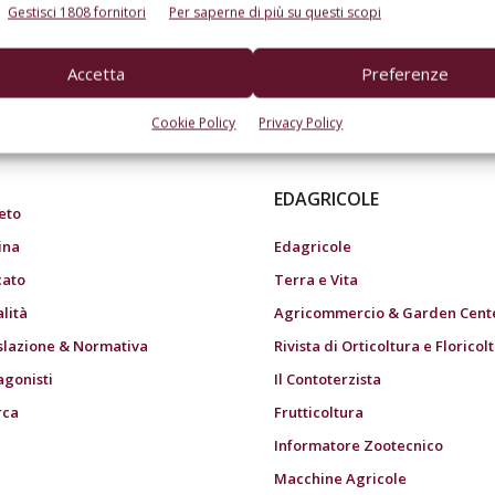
Gestisci 1808 fornitori
Per saperne di più su questi scopi
Accetta
Preferenze
do dell’agricoltura
Cookie Policy
Privacy Policy
EDAGRICOLE
eto
ina
Edagricole
ato
Terra e Vita
alità
Agricommercio & Garden Cent
slazione & Normativa
Rivista di Orticoltura e Floricol
agonisti
Il Contoterzista
rca
Frutticoltura
Informatore Zootecnico
Macchine Agricole