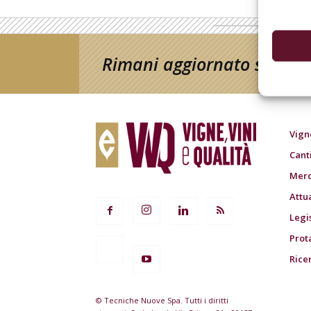
Rimani aggiornato sul mon
Vign
Cant
Merc
Attu
Legi
Prot
Rice
© Tecniche Nuove Spa. Tutti i diritti