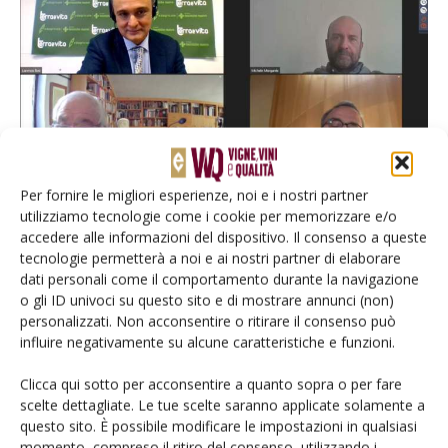
Per fornire le migliori esperienze, noi e i nostri partner
dall'alto sinistra: Lorenzo Tosi, Michele Morgante, Attilio Scienza, Mario Pezzotti
utilizziamo tecnologie come i cookie per memorizzare e/o
accedere alle informazioni del dispositivo. Il consenso a queste
tecnologie permetterà a noi e ai nostri partner di elaborare
TAG
Alleanza Cooperative
Tea
vitigni editati
dati personali come il comportamento durante la navigazione
vitigni resistenti
o gli ID univoci su questo sito e di mostrare annunci (non)
personalizzati. Non acconsentire o ritirare il consenso può
influire negativamente su alcune caratteristiche e funzioni.
Clicca qui sotto per acconsentire a quanto sopra o per fare
Facebook
Twitter
scelte dettagliate. Le tue scelte saranno applicate solamente a
questo sito. È possibile modificare le impostazioni in qualsiasi
momento, compreso il ritiro del consenso, utilizzando i