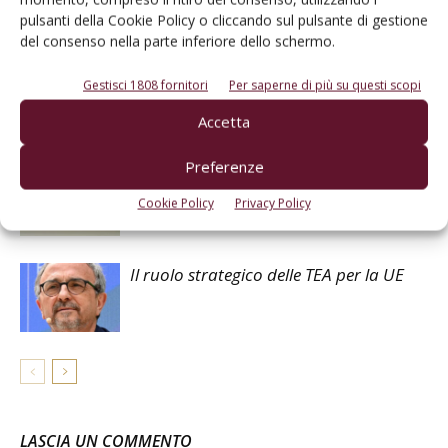
pulsanti della Cookie Policy o cliccando sul pulsante di gestione
Articoli correlati
del consenso nella parte inferiore dello schermo.
Ottimizzare i tempi di macerazione
Gestisci 1808 fornitori
Per saperne di più su questi scopi
nella vinificazione dei PIWI
Accetta
Preferenze
UE e TEA: i commenti di Coldiretti e
FederBio
Cookie Policy
Privacy Policy
Il ruolo strategico delle TEA per la UE
LASCIA UN COMMENTO