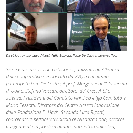
Da sinistra in alto: Luca Rigotti, Attilio Scienza, Paolo De Castro, Lorenzo Tosi
Se ne è discusso in un webinar organizzato da Alleanza
delle Cooperative e moderato da VVQ a cui hanno
partecipato l’on. De Castro, il prof. Morgante dell’Università
di Udine, Stefano Vaccari, direttore del Crea, Attilio
Scienza, Presidente del Comitato vini Dop e Igp Comitato e
Mario Pezzotti, Direttore del Centro ricerca innovazione
della Fondazione E. Mach. Secondo Luca Rigotti,
coordinatore settore vitivinicolo di Alleanza Coop, occorre
adeguare al più presto il quadro normativo sulle Tea,