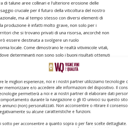
a di talune aree collinari e l'ulteriore erosione delle
aggio cruciale per il futuro della viticoltura del nostro
rnazionale, ma al tempo stesso con diversi elementi di
ella produzione è infatti molto grave, non solo per i
ritori che si trovano privati di una risorsa, ancorché non
rò essere destinata a svolgere un ruolo
mia locale. Come dimostrano le realtà vitivinicole vitali,
dove determinanti non sono solo i buoni risultati ottenuti
ogica o dal sistema dell'economia allargata che ruota
lice connubio di diverse componenti, da quelle legate alla
 relative ai servizi ecosistemici a quelle culturali. E'
re le migliori esperienze, noi e i nostri partner utilizziamo tecnologie
sviluppo, la sua identità, la sua vocazionalità,
er memorizzare e/o accedere alle informazioni del dispositivo. Il con
alizzare un prodotto di buona qualità, ricorrendo a metodi
ecnologie permetterà a noi e ai nostri partner di elaborare dati person
della cultura del territorio. Si tratta di tutti quegli
comportamento durante la navigazione o gli ID univoci su questo sito 
 annunci (non) personalizzati. Non acconsentire o ritirare il consens
onsumatore evoluto. A questo modello di sviluppo sembra
 negativamente su alcune caratteristiche e funzioni.
une quella che si vorrebbe realizzare dopo il 2020".
ui sotto per acconsentire a quanto sopra o per fare scelte dettagliate.