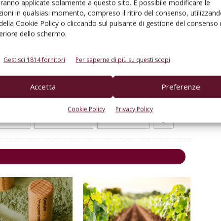
Vasco Boatto
, Università degli Stdi di Padova
aranno applicate solamente a questo sito. È possibile modificare le
ioni in qualsiasi momento, compreso il ritiro del consenso, utilizzand
 della Cookie Policy o cliccando sul pulsante di gestione del consenso 
17
feriore dello schermo.
Gestisci 1814 fornitori
Per saperne di più su questi scopi
itività
marketng
sostenibilità
tipicità
Vasco Boatto
Accetta
Preferenze
Cookie Policy
Privacy Policy
Linkedin
Pinterest
Email