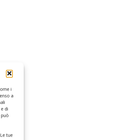
 come i
senso a
ali
e di
o può
 Le tue