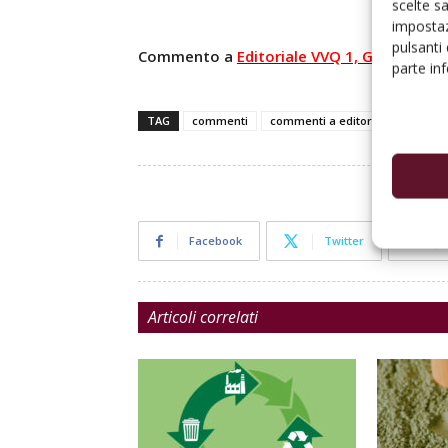
scelte s
impostaz
pulsanti
Commento a
Editoriale VVQ 1, Gennaio 20
parte in
TAG
commenti
commenti a editoriale
compet
Facebook
Twitter
Articoli correlati