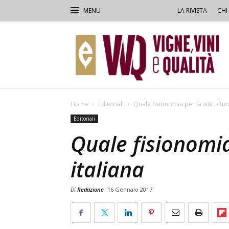
LA RIVISTA
CHI
VVQ
–
Vigne,
Vini
&
Qualità
Home
Editoriali
Quale fisionomia per la viticoltur
Editoriali
Quale fisionomia
italiana
Di
Redazione
16 Gennaio 2017