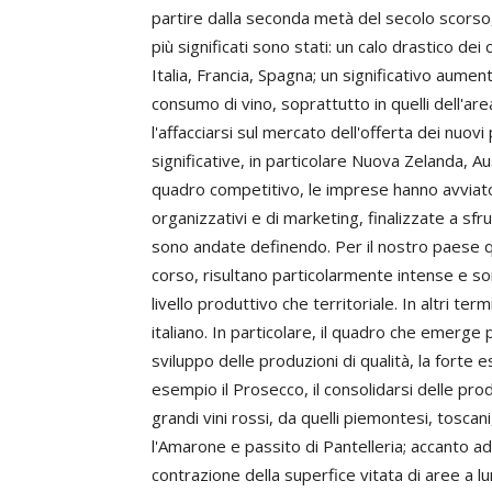
partire dalla seconda metà del secolo scorso,
più significati sono stati: un calo drastico de
Italia, Francia, Spagna; un significativo aumen
consumo di vino, soprattutto in quelli dell'ar
l'affacciarsi sul mercato dell'offerta dei nuo
significative, in particolare Nuova Zelanda, Aus
quadro competitivo, le imprese hanno avviato
organizzativi e di marketing, finalizzate a sf
sono andate definendo. Per il nostro paese qu
corso, risultano particolarmente intense e s
livello produttivo che territoriale. In altri te
italiano. In particolare, il quadro che emerge p
sviluppo delle produzioni di qualità, la forte
esempio il Prosecco, il consolidarsi delle produ
grandi vini rossi, da quelli piemontesi, toscani
l'Amarone e passito di Pantelleria; accanto ad
contrazione della superfice vitata di aree a lu