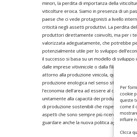
minori, la perdita di importanza della viticoltur
viticolture eroica. Siamo in presenza di un pass
paese che ci vede protagonisti a livello inte
criticità negli assetti produttivi. La perdita d
produttori direttamente coinvolti, ma per i ter
valorizzata adeguatamente, che potrebbe pe
potenzialmente utile per lo sviluppo dell'econo
il successo si basa su un modello di sviluppo 
dalle imprese vitivinicole o dalla filiera enol
attorno alla produzione vinicola, quanto al fe
produzione enologica nel senso stretto a quelle
Per forni
l'economia dell'area ad essere al centro dello 
cookie p
unitamente alla capacità dei produttori di re
queste t
di produzione sostenibili che rispettino i valori 
come il 
mostrare
aspetti che sono sempre più ricercati dal c
influire
guardare anche la nuova politica agricola com
Clicca q