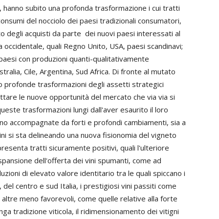
 hanno subito una profonda trasformazione i cui tratti
i consumi del nocciolo dei paesi tradizionali consumatori,
to degli acquisti da parte dei nuovi paesi interessati al
ea occidentale, quali Regno Unito, USA, paesi scandinavi;
vi paesi con produzioni quanti-qualitativamente
tralia, Cile, Argentina, Sud Africa. Di fronte al mutato
 profonde trasformazioni degli assetti strategici
ruttare le nuove opportunità del mercato che via via si
este trasformazioni lungi dall'aver esaurito il loro
ono accompagnate da forti e profondi cambiamenti, sia a
rmini si sta delineando una nuova fisionomia del vigneto
resenta tratti sicuramente positivi, quali l'ulteriore
 espansione dell'offerta dei vini spumanti, come ad
zioni di elevato valore identitario tra le quali spiccano i
, del centro e sud Italia, i prestigiosi vini passiti come
 altre meno favorevoli, come quelle relative alla forte
nga tradizione viticola, il ridimensionamento dei vitigni