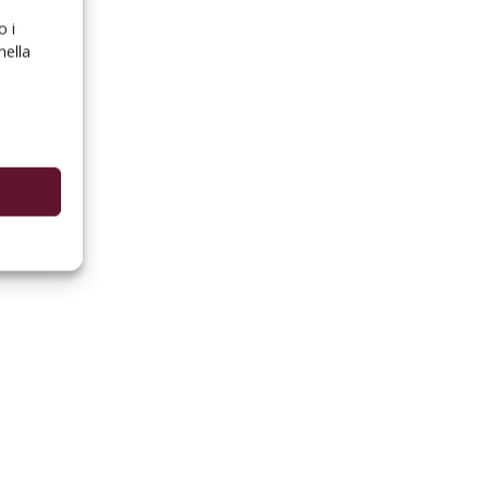
o i
nella