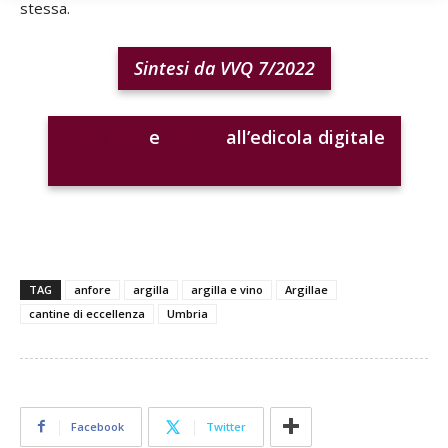
stessa.
Sintesi da VVQ 7/2022
Abbonati
e
accedi
all’edicola digitale
TAG
anfore
argilla
argilla e vino
Argillae
cantine di eccellenza
Umbria
Facebook
Twitter