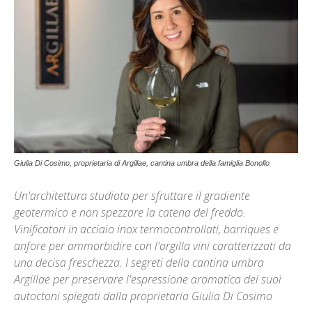
Giulia Di Cosimo, proprietaria di Argillae, cantina umbra della famiglia Bonollo
Un'architettura studiata per sfruttare il gradiente
geotermico e non spezzare la catena del freddo.
Vinificatori in acciaio inox termocontrollati, barriques e
anfore per ammorbidire con l'argilla vini caratterizzati da
una decisa freschezza. I segreti della cantina umbra
Argillae per preservare l'espressione aromatica dei suoi
autoctoni spiegati dalla proprietaria Giulia Di Cosimo