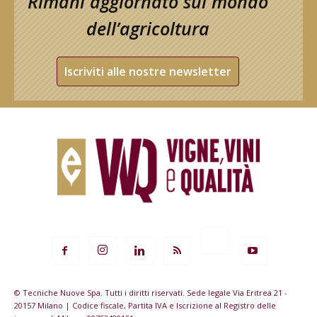
Rimani aggiornato sul mondo
dell’agricoltura
Iscriviti alle nostre newsletter
© Tecniche Nuove Spa. Tutti i diritti riservati. Sede legale Via Eritrea 21 -
20157 Milano | Codice fiscale, Partita IVA e Iscrizione al Registro delle