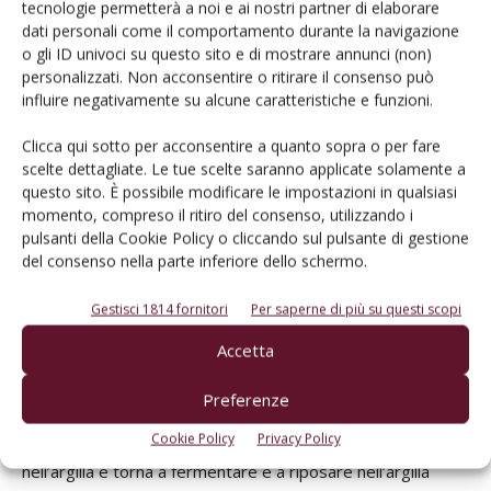
tecnologie permetterà a noi e ai nostri partner di elaborare
dati personali come il comportamento durante la navigazione
o gli ID univoci su questo sito e di mostrare annunci (non)
personalizzati. Non acconsentire o ritirare il consenso può
influire negativamente su alcune caratteristiche e funzioni.
Clicca qui sotto per acconsentire a quanto sopra o per fare
scelte dettagliate. Le tue scelte saranno applicate solamente a
questo sito. È possibile modificare le impostazioni in qualsiasi
momento, compreso il ritiro del consenso, utilizzando i
pulsanti della Cookie Policy o cliccando sul pulsante di gestione
L'etichettatura firmata bottiglia per bottiglia, come nelle migliori tradizioni di distilleria,
del consenso nella parte inferiore dello schermo.
del Primo d'Anfora di Argillae
Gestisci 1814 fornitori
Per saperne di più su questi scopi
«Ciascuno dei nostri vini è il riflesso e l’immagine di questa
Accetta
zona – precisa Giulia –, tuttavia il Primo d’Anfora,
fermentando e affinando in anfore di argilla, estremizza e
Preferenze
porta il concetto di vino territoriale al suo apice più alto,
Cookie Policy
Privacy Policy
chiudendo idealmente il cerchio: un vino che nasce
nell’argilla e torna a fermentare e a riposare nell’argilla