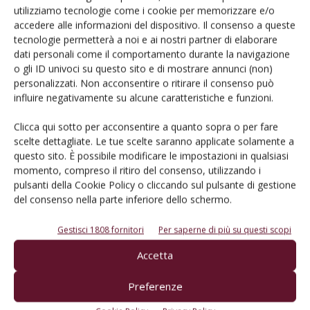
utilizziamo tecnologie come i cookie per memorizzare e/o
NOTIZIE DALLE AZIENDE
20 Giugno 2019
accedere alle informazioni del dispositivo. Il consenso a queste
tecnologie permetterà a noi e ai nostri partner di elaborare
Una Fabbrica di idee
dati personali come il comportamento durante la navigazione
Dal 2008 Freewine ® è un protocollo tecnico messo a punto da
o gli ID univoci su questo sito e di mostrare annunci (non)
Tebaldi per apportare consistenti riduzioni della quantità di
personalizzati. Non acconsentire o ritirare il consenso può
allergeni nei vini a partire dai solfiti. Obiettivo: massima salubrità
influire negativamente su alcune caratteristiche e funzioni.
del vino per il consumatore. La via è scientifica e tecnologica con
protocolli personalizzati. Il know-how tecnico-scientifico è stato
Clicca qui sotto per acconsentire a quanto sopra o per fare
elaborato...
scelte dettagliate. Le tue scelte saranno applicate solamente a
questo sito. È possibile modificare le impostazioni in qualsiasi
Di
Redazione VVQ
momento, compreso il ritiro del consenso, utilizzando i
pulsanti della Cookie Policy o cliccando sul pulsante di gestione
del consenso nella parte inferiore dello schermo.
NOTIZIE DALLE AZIENDE
19 Giugno 2019
Forbice e legatrice elettronica
Gestisci 1808 fornitori
Per saperne di più su questi scopi
La forbice elettronica Tiger ZT 40 è progettata e prodotta dalla
Accetta
Zanon Group completamente in Italia. Si differenzia per potenza e
precisione di taglio permesse dall’elevata qualità dei componenti
Preferenze
interni, accuratamente selezionati e testati dall’azienda per offrire