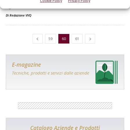
Cookie Policy
Privacy Policy
un prodotto unico nel suo genere. È adatta alle potature in
vigneto...
Di
Redazione VVQ
59
60
61
E-magazine
Tecniche, prodotti e servizi dalle aziende
Catalogo Aziende e Prodotti