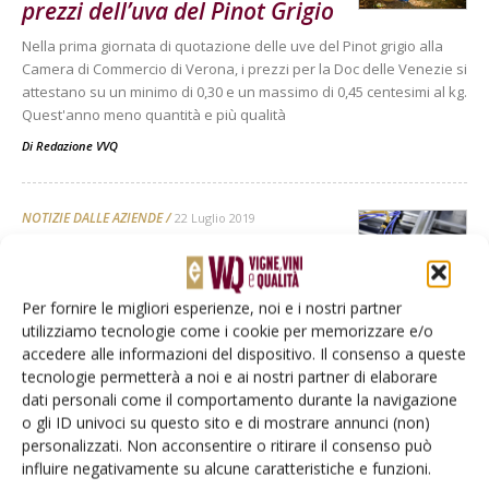
prezzi dell’uva del Pinot Grigio
Nella prima giornata di quotazione delle uve del Pinot grigio alla
Camera di Commercio di Verona, i prezzi per la Doc delle Venezie si
attestano su un minimo di 0,30 e un massimo di 0,45 centesimi al kg.
Quest'anno meno quantità e più qualità
Di
Redazione VVQ
NOTIZIE DALLE AZIENDE
22 Luglio 2019
Amorim NDtech celebra
l’eccellenza con una versione
Per fornire le migliori esperienze, noi e i nostri partner
dedicata al vino spumante
utilizziamo tecnologie come i cookie per memorizzare e/o
NDtech è un valore aggiunto, unico e imbattibile oggi anche per
accedere alle informazioni del dispositivo. Il consenso a queste
Spumanti e Champagne: rende estremo il livello di sicurezza dei
tecnologie permetterà a noi e ai nostri partner di elaborare
tappi in sughero naturale già migliori al mondo
dati personali come il comportamento durante la navigazione
o gli ID univoci su questo sito e di mostrare annunci (non)
Di
Redazione VVQ
personalizzati. Non acconsentire o ritirare il consenso può
influire negativamente su alcune caratteristiche e funzioni.