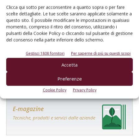
NOTIZIE DALLE AZIENDE
8 Luglio 2019
Clicca qui sotto per acconsentire a quanto sopra o per fare
scelte dettagliate. Le tue scelte saranno applicate solamente a
MAGO – L’alleato vincente per
questo sito. È possibile modificare le impostazioni in qualsiasi
un trattamento efficiente
momento, compreso il ritiro del consenso, utilizzando i
pulsanti della Cookie Policy o cliccando sul pulsante di gestione
Il nuovo coadiuvante tensioattivo-adesivante, antischiuma e
del consenso nella parte inferiore dello schermo.
antideriva, per trattamenti fungicidi e insetticidi su vite
ecosostenibili
Gestisci 1808 fornitori
Per saperne di più su questi scopi
Di
Redazione VVQ
Accetta
Preferenze
58
59
60
Cookie Policy
Privacy Policy
E-magazine
Tecniche, prodotti e servizi dalle aziende