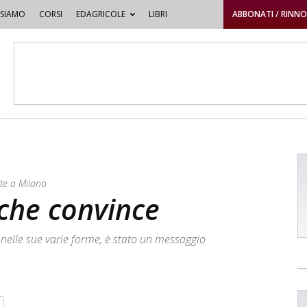
 SIAMO
CORSI
EDAGRICOLE
LIBRI
ABBONATI / RINN
ste a Milano
l che convince
o nelle sue varie forme, è stato un messaggio