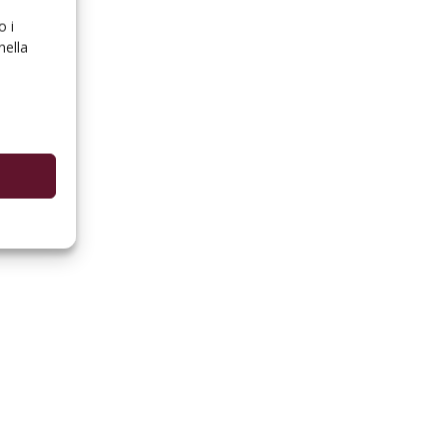
o i
nella