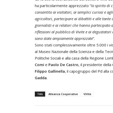
ha particolarmente apprezzato “
lo spirito di
consentito ai visitatori, ai semplici curiosi e agl
agricoltori, partecipare ai dibattiti e alle tant
giornalisti e ai relatori che hanno partecipato a
riflessioni al pubblico di Vivite e ai degustator
sono state ampiamente apprezzate
”.
Sono stati complessivamente oltre 5.000 i visi
al Museo Nazionale della Scienza e della Tecnica
Politiche Sociali e alla casa della Regione Lo
Comi
e
Paolo De Castro
, il presidente dell
Filippo Gallinella
, il capogruppo del Pd alla
Gadda
.
TAG
Alleanza Cooperative
ViVite