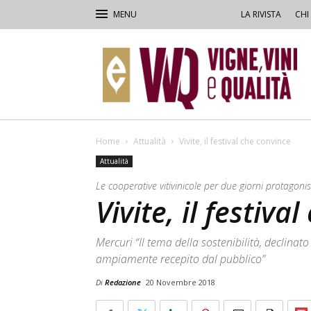
LA RIVISTA
CHI
VVQ
–
Vigne,
Vini
&
Qualità
Home
Attualità
Vivite, il festival che convince
Attualità
Le cooperative vitivinicole per due giorni protagoni
Vivite, il festiva
Mercuri “Il tema della sostenibilità, declinat
ampiamente recepito dal pubblico”
Di
Redazione
20 Novembre 2018