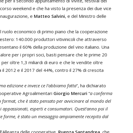
 per il secondo appuntamento di Vivite, festival del
 scorso weekend e che ha visto la presenza dei due vice
l’inaugurazione, e
Matteo Salvini
, e del Ministro delle
del ruolo economico di primo piano che la cooperazione
estero: 140.000 produttori vitivinicoli che attraverso
entano il 60% della produzione del vino italiano. Una
alore per i propri soci, basti pensare che le prime 20
 per oltre 1,3 miliardi di euro e che le vendite oltre
 il 2012 e il 2017 del 44%, contro il 27% di crescita
ima edizione e invece ce l’abbiamo fatta
”, ha dichiarato
 cooperative Agroalimentari
Giorgio Mercuri
“
a conferma
ro format, che è stato pensato per avvicinare al mondo del
ci appassionati, esperti e consumatori. Quest’anno poi il
arie forme, è stato un messaggio ampiamente recepito dal
ll’Alleanza delle cooperative,
Ruenza Santandrea
, che