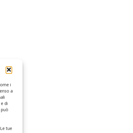
 come i
senso a
ali
e di
o può
 Le tue