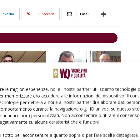
Linkedin
Pinterest
Email
re le migliori esperienze, noi e i nostri partner utilizziamo tecnologie
er memorizzare e/o accedere alle informazioni del dispositivo. Il con
ecnologie permetterà a noi e ai nostri partner di elaborare dati person
salto per penalizzare vino,
Rigotti: «Con le Tea un nuovo approccio
comportamento durante la navigazione o gli ID univoci su questo sito 
mi
alla sostenibilità in vigneto»
 annunci (non) personalizzati. Non acconsentire o ritirare il consens
 negativamente su alcune caratteristiche e funzioni.
ui sotto per acconsentire a quanto sopra o per fare scelte dettagliate.