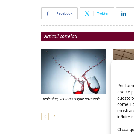
Facebook
Twitter
Articoli correlati
Per forni
cookie p
queste t
Dealcolati, servono regole nazionali
Respinto l’as
come il 
carni e salu
mostrare
influire
Clicca q