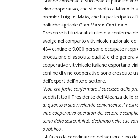
Grande consenso e successo di pubblico anche
vino cooperativo, che si è svolto a Milano lo
premier
Luigi di Maio
, che ha partecipato al
politiche agricole
Gian Marco Centinaio
.
Presenze istituzionali di rilievo a conferma 
svolge nel comparto vitivinicolo nazionale ed 
484 cantine e 9.000 persone occupate rappres
produzione di assoluta qualità e che genera v
cooperative vitivinicole italiane esportano vini
confine di vino cooperativo sono cresciute tra
dell’export dell’intero settore.
“
Non era facile confermare il successo della pr
soddisfatto il Presidente dell’Alleanza delle
di quanto si stia rivelando convincente il nost
vino cooperativo operatori del settore e sempli
tema della sostenibilità, declinato nelle sue v
pubblico
”.
Gli fa eco la coordinatrice del settore Vino de