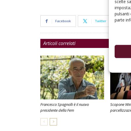
scelte s
impostaz
pulsanti
parte in
Facebook
Twitter
Articoli correlati
Francesco Spagnolli è il nuovo
Scopone Wine
presidente della Fem
parcellizzazi