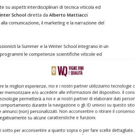
su aspetti interdisciplinari di tecnica viticola ed
inter School
diretta da
Alberto Mattiacci
alla comunicazione, il marketing e la narrazione del
sionisti la Summer e la Winter School integrano in un
ro programmi le competenze scientifiche viticole ed
lla comunicazione.
opone di diffondere la cultura del Sangiovese nel mondo
re la conoscenza prodotta nei territori di produzione
re le migliori esperienze, noi e i nostri partner utilizziamo tecnologie
er memorizzare e/o accedere alle informazioni del dispositivo. Il con
ifica e con quelli della divulgazione generalista, per
ecnologie permetterà a noi e ai nostri partner di elaborare dati person
nel mondo”.
comportamento durante la navigazione o gli ID univoci su questo sito 
 annunci (non) personalizzati. Non acconsentire o ritirare il consens
 negativamente su alcune caratteristiche e funzioni.
sanguis jovis
terroir
ui sotto per acconsentire a quanto sopra o per fare scelte dettagliate.