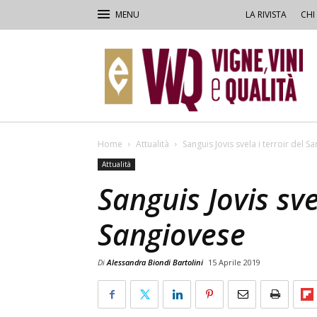
LA RIVISTA
CHI
VVQ
–
Vigne,
Vini
&
Qualità
Home
Attualità
Sanguis Jovis svela i terroir del S
Attualità
Sanguis Jovis sve
Sangiovese
Di
Alessandra Biondi Bartolini
15 Aprile 2019