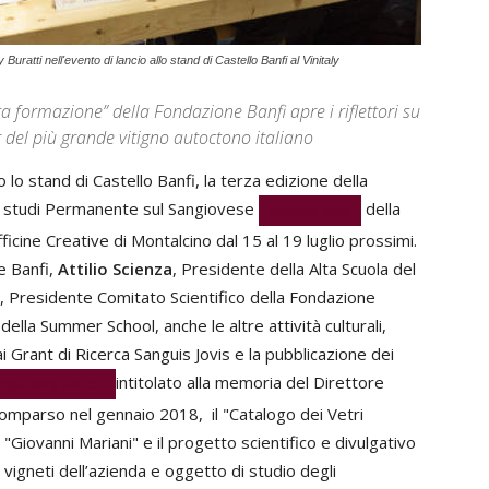
uratti nell'evento di lancio allo stand di Castello Banfi al Vinitaly
a formazione” della Fondazione Banfi apre i riflettori su
ir del più grande vitigno autoctono italiano
o lo stand di Castello Banfi, la terza edizione della
o studi Permanente sul Sangiovese
della
Sanguis Jovis
cine Creative di Montalcino dal 15 al 19 luglio prossimi.
e Banfi,
Attilio Scienza
, Presidente della Alta Scuola del
, Presidente Comitato Scientifico della Fondazione
lla Summer School, anche le altre attività culturali,
i Grant di Ricerca Sanguis Jovis e la pubblicazione dei
intitolato alla memoria del Direttore
logia Rudy Buratti
omparso nel gennaio 2018, il "Catalogo dei Vetri
"Giovanni Mariani" e il progetto scientifico e divulgativo
i vigneti dell’azienda e oggetto di studio degli