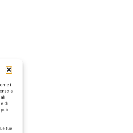
 come i
senso a
ali
e di
o può
 Le tue