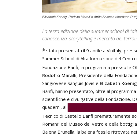
Elisabeth Koenig, Rodolfo Maralli e Attilio Scienza ricordano Rudy B
La terza edizione della summer school di “alt
conoscenza, storytelling e mercato dei terro
È stata presentata il 9 aprile a Vinitaly, press
Summer School di Alta formazione del Centr
Fondazione Banfi, in programma presso le Offi
Rodolfo Maralli
, Presidente della Fondazion
Sangiovese Sanguis Jovis e
Elizabeth Koenig
Banfi, hanno presentato, oltre al programma de
scientifiche e divulgative della Fondazione. Da
quaderni, al
premio di Laurea in Viticoltura ed Eno
Tecnico di Castello Banfi prematuramente sc
Romani" del Museo del Vetro e della bottiglia 
Balena Brunella, la balena fossile ritrovata ne