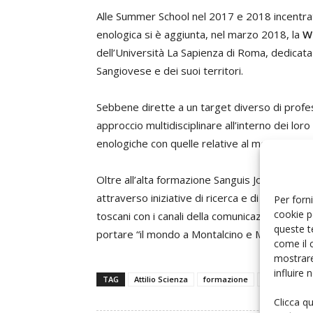
Alle Summer School nel 2017 e 2018 incentrate 
enologica si è aggiunta, nel marzo 2018, la
W
dell’Università La Sapienza di Roma, dedicata 
Sangiovese e dei suoi territori.
Sebbene dirette a un target diverso di profes
approccio multidisciplinare all’interno dei lo
enologiche con quelle relative al mercato e a
Oltre all’alta formazione Sanguis Jovis si pr
attraverso iniziative di ricerca e di comunica
Per forni
cookie p
toscani con i canali della comunicazione scient
queste t
portare “il mondo a Montalcino e Montalcino 
come il 
mostrare
influire
TAG
Attilio Scienza
formazione
Sangiovese
Clicca q