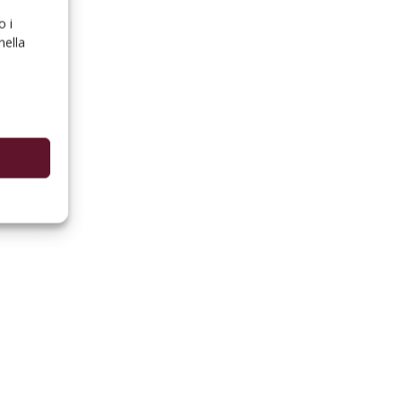
o i
nella