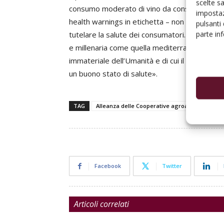
scelte s
consumo moderato di vino da consumare ai pas
impostaz
health warnings in etichetta – non può che dir
pulsanti
parte in
tutelare la salute dei consumatori. Resta tutt
e millenaria come quella mediterranea, che è s
immateriale dell’Umanità e di cui il vino è par
un buono stato di salute».
TAG
Alleanza delle Cooperative agroalimentari
Facebook
Twitter
Articoli correlati