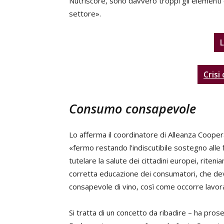
Nutriscore, sono davvero troppi gli elementi
settore».
L
Crisi
Consumo consapevole
Lo afferma il coordinatore di Alleanza Coope
«fermo restando l’indiscutibile sostegno alle 
tutelare la salute dei cittadini europei, rit
corretta educazione dei consumatori, che 
consapevole di vino, così come occorre lavorar
Si tratta di un concetto da ribadire – ha pros