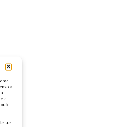
 come i
senso a
ali
e di
o può
 Le tue