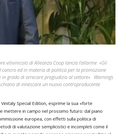
ore vitivinicolo di Alleanza Coop lancia l’allarme «Gli
l cancro ed in materia di politica per la promozione
in grado di arrecare pregiudizio al settore». Warnings
 rischiano di innescare un nuovo controproducente
 Vinitaly Special Edition, esprime la sua «forte
de mettere in campo nel prossimo futuro: dal piano
mmissione europea, con effetti sulla politica di
todi di valutazione semplicistici e incompleti come il