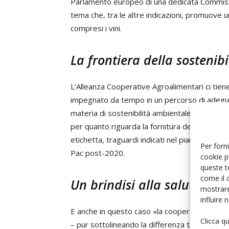
Parlamento europeo di una dedicata Commissi
tema che, tra le altre indicazioni, promuove 
compresi i vini.
La frontiera della sostenibi
L’Alleanza Cooperative Agroalimentari ci tien
impegnato da tempo in un percorso di adeg
materia di sostenibilità ambientale – sulla qu
per quanto riguarda la fornitura dell’elenco deg
etichetta, traguardi indicati nel piano europeo
Per forni
Pac post-2020.
cookie p
queste t
come il 
Un brindisi alla salute
mostrare
influire
E anche in questo caso «la cooperazione vitivi
Clicca q
– pur sottolineando la differenza tra consum