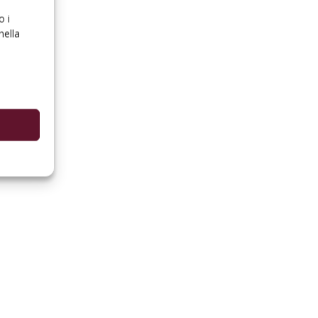
o i
nella