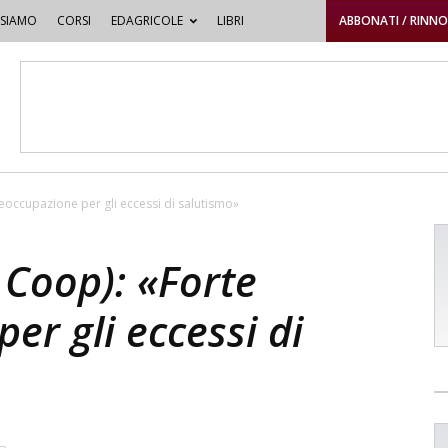
 SIAMO
CORSI
EDAGRICOLE
LIBRI
ABBONATI / RINN
reoccupazione per gli eccessi di salutismo»
a Coop): «Forte
er gli eccessi di