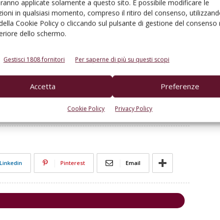
aranno applicate solamente a questo sito. È possibile modificare le
ti ed esprimendo contrarietà all’ipotesi di indicare
ioni in qualsiasi momento, compreso il ritiro del consenso, utilizzand
si d’accordo sulla volontà di valorizzare la prevenzione e
 della Cookie Policy o cliccando sul pulsante di gestione del consenso 
feriore dello schermo.
avia convinta che l’adozione di una dieta sana, equilibrata
tata iscritta nel 2010 nella lista del Patrimonio culturale
te integrante, resti una delle vie migliori per mantenere
Gestisci 1808 fornitori
Per saperne di più su questi scopi
Accetta
Preferenze
Luca Rigotti
Vinitaly
vino e salute
Cookie Policy
Privacy Policy
Linkedin
Pinterest
Email