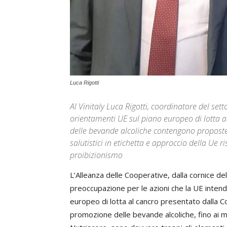
Luca Rigotti
Al Vinitaly Luca Rigotti, coordinatore del sett
orientamenti UE sul piano europeo di lotta a
delle bevande alcoliche contengono proposte 
salutistici in etichetta e approccio della Ue
proibizionismo
L’Alleanza delle Cooperative, dalla cornice del
preoccupazione per le azioni che la UE inten
europeo di lotta al cancro presentato dalla Co
promozione delle bevande alcoliche, fino ai me