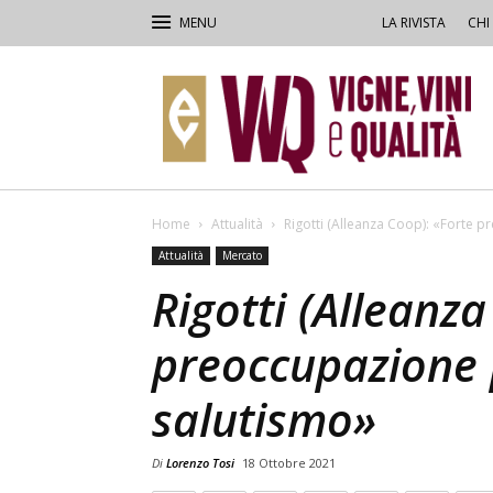
LA RIVISTA
CHI
VVQ
–
Vigne,
Vini
&
Qualità
Home
Attualità
Rigotti (Alleanza Coop): «Forte p
Attualità
Mercato
Rigotti (Alleanz
preoccupazione p
salutismo»
Di
Lorenzo Tosi
18 Ottobre 2021