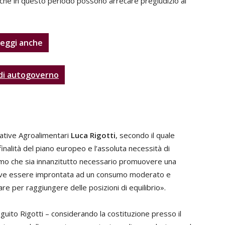
 che in questo periodo possono arrecare pregiudizio al
eggi anche
 di autogoverno
rative Agroalimentari
Luca Rigotti
, secondo il quale
finalità del piano europeo e l’assoluta necessità di
eniamo che sia innanzitutto necessario promuovere una
deve essere improntata ad un consumo moderato e
e per raggiungere delle posizioni di equilibrio».
eguito Rigotti – considerando la costituzione presso il