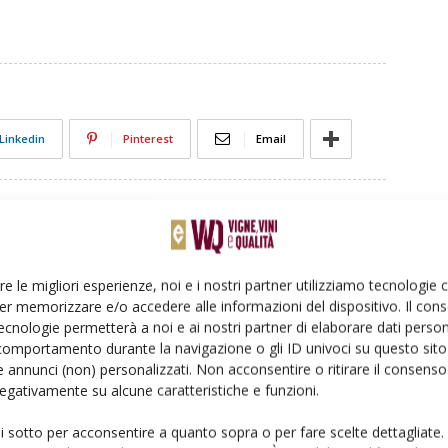
Linkedin
Pinterest
Email
re le migliori esperienze, noi e i nostri partner utilizziamo tecnologie
er memorizzare e/o accedere alle informazioni del dispositivo. Il con
ecnologie permetterà a noi e ai nostri partner di elaborare dati person
comportamento durante la navigazione o gli ID univoci su questo sito 
 annunci (non) personalizzati. Non acconsentire o ritirare il consens
 negativamente su alcune caratteristiche e funzioni.
Vite ai tempi del Covid-19.
“Il bello della biodiversità in vigneto”
ui sotto per acconsentire a quanto sopra o per fare scelte dettagliate.
per le aziende vitivinicole
sta nella sua complessità