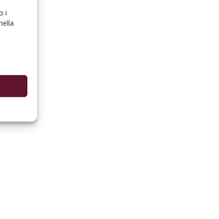
o i
nella