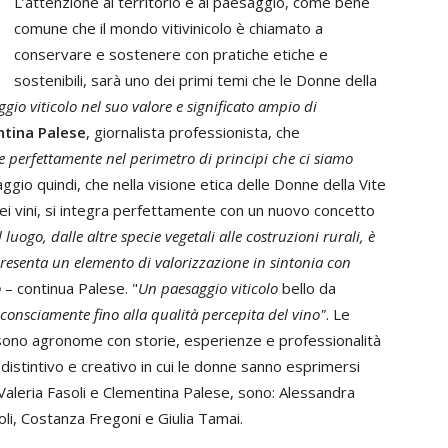
L’attenzione al territorio e al paesaggio, come bene
comune che il mondo vitivinicolo è chiamato a
conservare e sostenere con pratiche etiche e
sostenibili, sarà uno dei primi temi che le Donne della
ggio viticolo nel suo valore e significato ampio di
tina Palese
, giornalista professionista, che
ve perfettamente nel perimetro di principi che ci siamo
aggio quindi, che nella visione etica delle Donne della Vite
à dei vini, si integra perfettamente con un nuovo concetto
l luogo, dalle altre specie vegetali alle costruzioni rurali, è
ppresenta un elemento di valorizzazione in sintonia con
o
– continua Palese. "
Un paesaggio viticolo
bello da
consciamente fino alla qualità percepita del vino"
. Le
e sono agronome con storie, esperienze e professionalità
 distintivo e creativo in cui le donne sanno esprimersi
 Valeria Fasoli e Clementina Palese, sono: Alessandra
oli, Costanza Fregoni e Giulia Tamai.