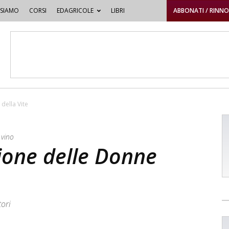
 SIAMO
CORSI
EDAGRICOLE
LIBRI
ABBONATI / RINN
della Vite
 vino
ione delle Donne
tori