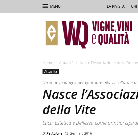
LA RIVISTA
CHI
VVQ
–
Vigne,
Vini
&
Qualità
Home
Attualità
Nasce l’Associazione delle Donne 
Attualità
Un «nuovo luogo» per guardare alla viticoltura e al
Nasce l’Associaz
della Vite
Etica, Estetica e Bellezza come principi ispira
Di
Redazione
13 Gennaio 2016