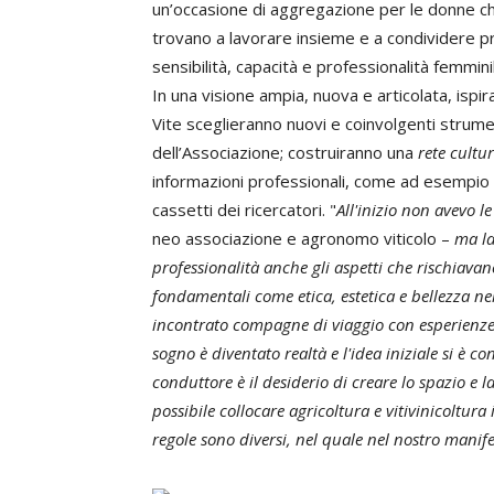
un’occasione di aggregazione per le donne che
trovano a lavorare insieme e a condividere prog
sensibilità, capacità e professionalità femmini
In una visione ampia, nuova e articolata, ispira
Vite sceglieranno nuovi e coinvolgenti strument
dell’Associazione; costruiranno una
rete cultu
informazioni professionali, come ad esempio i
cassetti dei ricercatori. "
All'inizio non avevo le
neo associazione e agronomo viticolo –
ma la
professionalità anche gli aspetti che rischiava
fondamentali come etica, estetica e bellezza nei 
incontrato compagne di viaggio con esperienze,
sogno è diventato realtà e l'idea iniziale si è co
conduttore è il desiderio di creare lo spazio e 
possibile collocare agricoltura e vitivinicoltura 
regole sono diversi, nel quale nel nostro mani