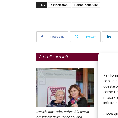
TAG
associazioni
Donne della Vite
Facebook
Twitter
Articoli correlati
Per forni
cookie p
queste t
come il 
mostrare
influire
Daniela Mastroberardino è la nuova
Donne Della 
Clicca q
presidente delle Donne del vino
Il vademecum 