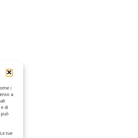
 come i
senso a
ali
e di
o può
 Le tue