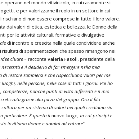
 operano nel mondo vitivinicolo, in cui raramente si
etti, e per valorizzarne il ruolo in un settore in cui
li rischiano di non essere comprese in tutto il loro valore.
ta dai valori di etica, estetica e bellezza, le Donne della
i per le attività culturali, formative e divulgative
rale
di incontro e crescita nella quale condividere anche
 risultati di sperimentazioni che spesso rimangono nei
 idee chiare
– racconta
Valeria Fasoli
, presidente della
 necessità e il desiderio di far emergere nella mia
no di restare sommersi e che rispecchiano valori per me
luoghi, nelle persone, nelle cose di tutti i giorni. Poi ho
 competenze, nonché punti di vista differenti e il mio
ncretizzata grazie alla forza del gruppo. Ora il filo
la cultura per un sistema di valori nei quali crediamo sia
in particolare. È questo il
nuovo luogo
, in cui principi e
festo invitiamo donne e uomini ad entrare
".