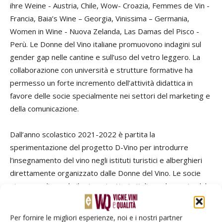
ihre Weine - Austria, Chile, Wow- Croazia, Femmes de Vin -
Francia, Baia’s Wine – Georgia, Vinissima – Germania,
Women in Wine - Nuova Zelanda, Las Damas del Pisco -
Perù. Le Donne del Vino italiane promuovono indagini sul
gender gap nelle cantine e sull’uso del vetro leggero. La
collaborazione con università e strutture formative ha
permesso un forte incremento dell’attività didattica in
favore delle socie specialmente nei settori del marketing e
della comunicazione.
Dall’anno scolastico 2021-2022 è partita la
sperimentazione del progetto D-Vino per introdurre
l’insegnamento del vino negli istituti turistici e alberghieri
direttamente organizzato dalle Donne del Vino. Le socie
stanno realizzando il primo ricettario italiano che parte dal
vino o dai vitigni autoctoni per descrivere i piatti della
tradizione locale. Le azioni in favore della salvaguardia
Per fornire le migliori esperienze, noi e i nostri partner