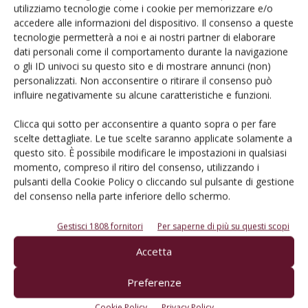
dell’identità locale e del patrimonio storico del vigneto
utilizziamo tecnologie come i cookie per memorizzare e/o
italiano comprendono anche le degustazioni sui vini da
accedere alle informazioni del dispositivo. Il consenso a queste
tecnologie permetterà a noi e ai nostri partner di elaborare
“vitigni reliquia” e da “vigneti antichi”. Le Donne del Vino
dati personali come il comportamento durante la navigazione
promuovono il turismo del vino en plein air con il progetto
o gli ID univoci su questo sito e di mostrare annunci (non)
Camper Friendly. Contrastano la violenza sulle donne con
personalizzati. Non acconsentire o ritirare il consenso può
raccolte di fondi, convegni e azioni di sensibilizzazione
influire negativamente su alcune caratteristiche e funzioni.
come #tunonseisola e il più recente sharing corner del sito
Clicca qui sotto per acconsentire a quanto sopra o per fare
per agevolare chi cerca lavoro. Maggiori notizie sono nel
scelte dettagliate. Le tue scelte saranno applicate solamente a
sito e nel blog
www.ledonnedelvino.com
oltre che nel
questo sito. È possibile modificare le impostazioni in qualsiasi
mensile D-News inserto del Corriere Vinicolo.
momento, compreso il ritiro del consenso, utilizzando i
pulsanti della Cookie Policy o cliccando sul pulsante di gestione
del consenso nella parte inferiore dello schermo.
TAG
Associazione Nazionale Donne del Vino
associazioni
Donne del Vino
Mastroberardino
Gestisci 1808 fornitori
Per saperne di più su questi scopi
Accetta
Preferenze
Facebook
Twitter
Cookie Policy
Privacy Policy