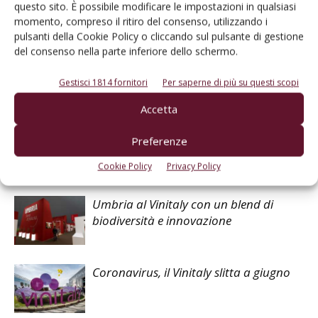
questo sito. È possibile modificare le impostazioni in qualsiasi
momento, compreso il ritiro del consenso, utilizzando i
pulsanti della Cookie Policy o cliccando sul pulsante di gestione
Facebook
Twitter
del consenso nella parte inferiore dello schermo.
Gestisci 1814 fornitori
Per saperne di più su questi scopi
Articoli correlati
Accetta
Veronafiere-Vinitaly in udienza privata
Preferenze
da Papa Francesco
Cookie Policy
Privacy Policy
Umbria al Vinitaly con un blend di
biodiversità e innovazione
Coronavirus, il Vinitaly slitta a giugno