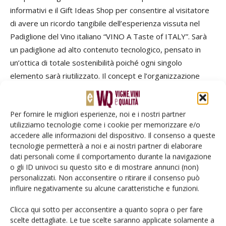
informativi e il Gift Ideas Shop per consentire al visitatore
di avere un ricordo tangibile dell’esperienza vissuta nel
Padiglione del Vino italiano “VINO A Taste of ITALY”. Sarà
un padiglione ad alto contenuto tecnologico, pensato in
un’ottica di totale sostenibilità poiché ogni singolo
elemento sarà riutilizzato. Il concept e l’organizzazione
dello spazio a cura di Vinitaly e del Comitato Scientifico del
Padiglione “VINO A Taste of ITALY” hanno l’obiettivo di
Per fornire le migliori esperienze, noi e i nostri partner
dare massima e piena rappresentazione del comparto,
utilizziamo tecnologie come i cookie per memorizzare e/o
della sua storia e identità e delle sue potenzialità. Il
accedere alle informazioni del dispositivo. Il consenso a queste
progetto fonda così su una filosofia inclusiva e democratica
tecnologie permetterà a noi e ai nostri partner di elaborare
per dare spazio all’immensa ricchezza e varietà della
dati personali come il comportamento durante la navigazione
o gli ID univoci su questo sito e di mostrare annunci (non)
produzione italiana e del suo esclusivo valore
.
personalizzati. Non acconsentire o ritirare il consenso può
influire negativamente su alcune caratteristiche e funzioni.
TAG
Expo 2015
Veronafiere
Vino - A Taste of Italy
Clicca qui sotto per acconsentire a quanto sopra o per fare
scelte dettagliate. Le tue scelte saranno applicate solamente a