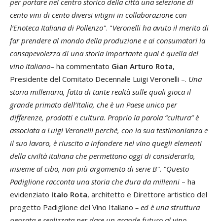
per portare nel centro storico della città una selezione di
cento vini di cento diversi vitigni in collaborazione con
l’Enoteca Italiana di Pollenzo"
. "
Veronelli ha avuto il merito di
far prendere al mondo della produzione e ai consumatori la
consapevolezza di una storia importante qual è quella del
vino italiano
– ha commentato
Gian Arturo Rota
,
Presidente del Comitato Decennale Luigi Veronelli –.
Una
storia millenaria, fatta di tante realtà sulle quali gioca il
grande primato dell’Italia, che è un Paese unico per
differenze, prodotti e cultura. Proprio la parola “cultura” è
associata a Luigi Veronelli perché, con la sua testimonianza e
il suo lavoro, è riuscito a infondere nel vino quegli elementi
della civiltà italiana che permettono oggi di considerarlo,
insieme al cibo, non più argomento di serie B"
.
"Questo
Padiglione racconta una storia che dura da millenni
– ha
evidenziato
Italo Rota
, architetto e Direttore artistico del
progetto Padiglione del Vino Italiano
– ed è una struttura
pensata e realizzata per dare un grande futuro al vino