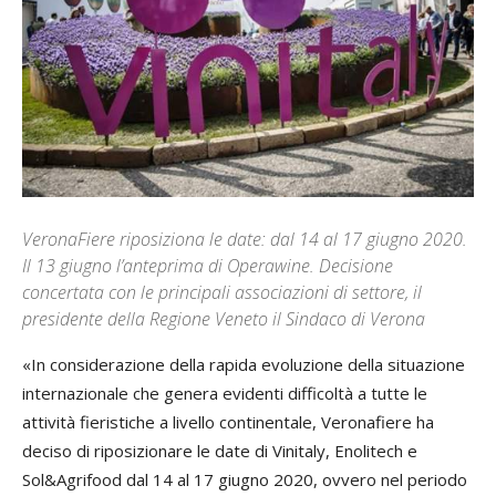
VeronaFiere riposiziona le date: dal 14 al 17 giugno 2020.
Il 13 giugno l’anteprima di Operawine. Decisione
concertata con le principali associazioni di settore, il
presidente della Regione Veneto il Sindaco di Verona
«In considerazione della rapida evoluzione della situazione
internazionale che genera evidenti difficoltà a tutte le
attività fieristiche a livello continentale, Veronafiere ha
deciso di riposizionare le date di Vinitaly, Enolitech e
Sol&Agrifood dal 14 al 17 giugno 2020, ovvero nel periodo