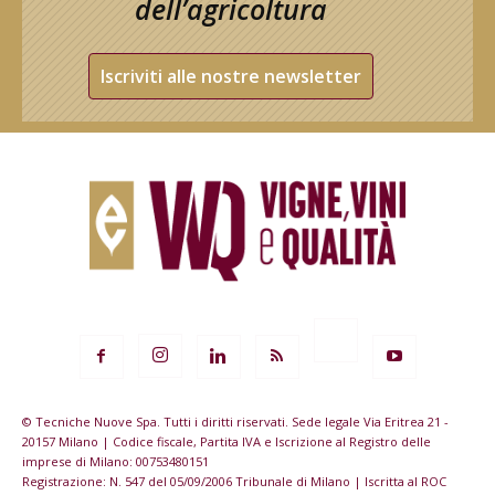
dell’agricoltura
Iscriviti alle nostre newsletter
© Tecniche Nuove Spa. Tutti i diritti riservati. Sede legale Via Eritrea 21 -
20157 Milano | Codice fiscale, Partita IVA e Iscrizione al Registro delle
imprese di Milano: 00753480151
Registrazione: N. 547 del 05/09/2006 Tribunale di Milano | Iscritta al ROC