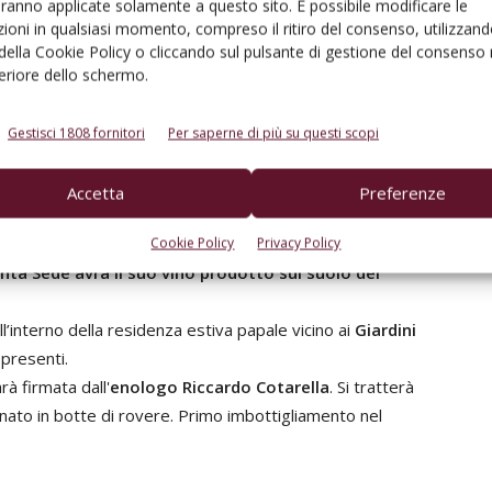
unnge Federico Bricolo – rendiamo omaggio al vino come
aranno applicate solamente a questo sito. È possibile modificare le
ioni in qualsiasi momento, compreso il ritiro del consenso, utilizzand
tema economico sostenibile dal punto di vista
 della Cookie Policy o cliccando sul pulsante di gestione del consenso 
feriore dello schermo.
eservare e valorizzare il patrimonio enologico
della
ssere un elemento di coesione sociale e di apertura al
Gestisci 1808 fornitori
Per saperne di più su questi scopi
.
Accetta
Preferenze
l vino del Papa
Cookie Policy
Privacy Policy
anta Sede avrà il suo vino prodotto sul suolo del
all’interno della residenza estiva papale vicino ai
Giardini
i presenti.
rà firmata dall'
enologo Riccardo Cotarella
. Si tratterà
nato in botte di rovere. Primo imbottigliamento nel