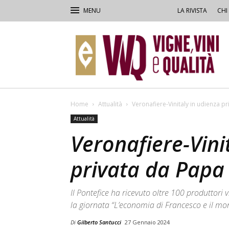
LA RIVISTA
CHI
VVQ
–
Vigne,
Vini
&
Qualità
Home
Attualità
Veronafiere-Vinitaly in udienza p
Attualità
Veronafiere-Vini
privata da Papa
Il Pontefice ha ricevuto oltre 100 produttori v
la giornata “L’economia di Francesco e il mon
Di
Gilberto Santucci
27 Gennaio 2024