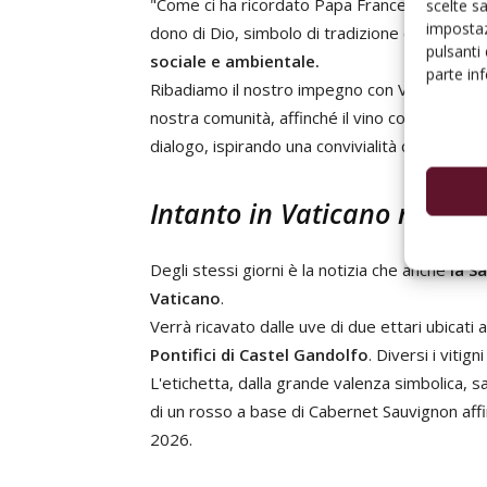
"Come ci ha ricordato Papa Francesco – aggi
scelte s
impostaz
dono di Dio, simbolo di tradizione e di
un sis
pulsanti
sociale e ambientale.
parte in
Ribadiamo il nostro impegno con Vinitaly a
pr
nostra comunità, affinché il vino continui a e
dialogo, ispirando una convivialità che unisce"
Intanto in Vaticano nasce i
Degli stessi giorni è la notizia che anche
la S
Vaticano
.
Verrà ricavato dalle uve di due ettari ubicati 
Pontifici di Castel Gandolfo
. Diversi i vitign
L'etichetta, dalla grande valenza simbolica, sa
di un rosso a base di Cabernet Sauvignon affi
2026.