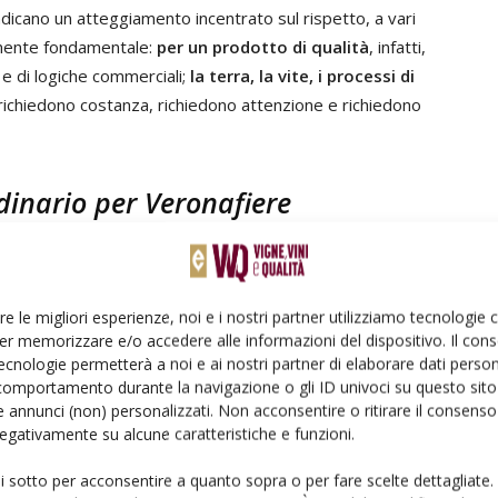
ndicano un atteggiamento incentrato sul rispetto, a vari
rtamente fondamentale:
per un prodotto di qualità
, infatti,
i e di logiche commerciali;
la terra, la vite, i processi di
ichiedono costanza, richiedono attenzione e richiedono
dinario per Veronafiere
Bricolo
"L’Udienza, a cui abbiamo partecipato grazie al
olare del vescovo Monsignor Domenico Pompili,
re le migliori esperienze, noi e i nostri partner utilizziamo tecnologie
evanza per Veronafiere
che, attraverso Vinitaly,
er memorizzare e/o accedere alle informazioni del dispositivo. Il con
arto che più di altri esprime un forte legame con le
ecnologie permetterà a noi e ai nostri partner di elaborare dati person
comportamento durante la navigazione o gli ID univoci su questo sito 
 annunci (non) personalizzati. Non acconsentire o ritirare il consens
 negativamente su alcune caratteristiche e funzioni.
sociale e ambientale
ui sotto per acconsentire a quanto sopra o per fare scelte dettagliate.