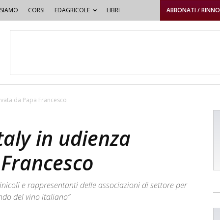
 SIAMO
CORSI
EDAGRICOLE
LIBRI
ABBONATI / RINN
rivata da Papa Francesco
taly in udienza
 Francesco
inicoli e rappresentanti delle associazioni di settore per
do del vino italiano”