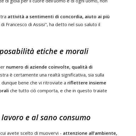
te di gioia per il cuore dell’uomo e di ogni uomo, non
stra
attività a sentimenti di concordia, aiuto ai più
 di Francesco di Assisi", ha detto nel suo saluto il
sposabilità etiche e morali
per
numero di aziende coinvolte, qualità di
ostra è certamente una realtà significativa, sia sulla
 è dunque bene che vi ritroviate a
riflettere insieme
orali
che tutto ciò comporta, e che in questo traiate
l lavoro e al sano consumo
 cui avete scelto di muovervi -
attenzione all’ambiente,