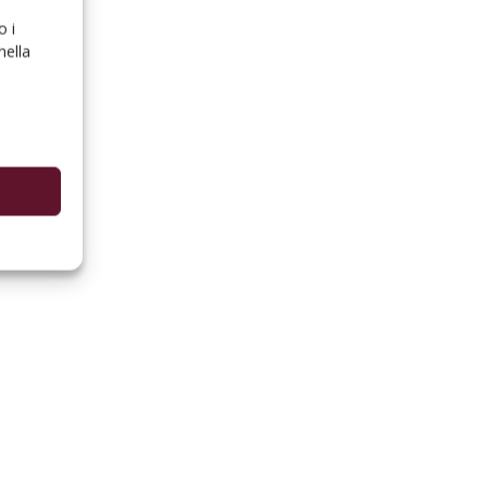
o i
nella