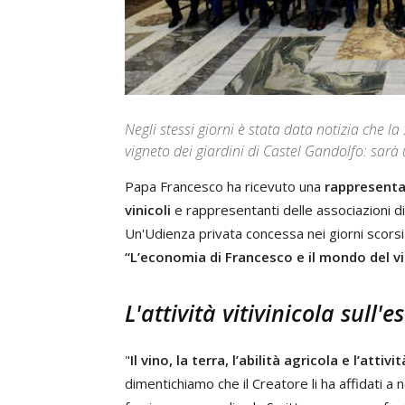
Negli stessi giorni è stata data notizia che l
vigneto dei giardini di Castel Gandolfo: sarà
Papa Francesco ha ricevuto una
rappresenta
vinicoli
e rappresentanti delle associazioni di
Un'Udienza privata concessa nei giorni scorsi
“L’economia di Francesco e il mondo del vi
L'attività vitivinicola sull'
"
Il vino, la terra, l’abilità agricola e l’attiv
dimentichiamo che il Creatore li ha affidati a n