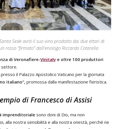
a Santa Sede avrà il suo vino prodotto dai due ettari di
 un rosso "firmato" dall'enologo Riccardo Cotarella
nza di Veronafiere-
Vinitaly
e oltre 100 produttori
 settore.
 presso il Palazzo Apostolico Vaticano per la giornata
no italiano”,
promossa dalla manifestazione fieristica.
esempio di Francesco di Assisi
ità imprenditoriale
sono doni di Dio, ma non
oi, alla nostra sensibilità e alla nostra onestà, perché ne