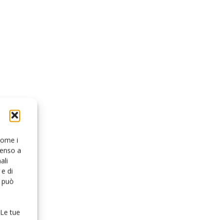
 come i
senso a
ali
e di
o può
 Le tue