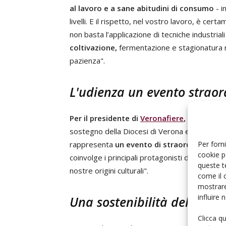
al lavoro e a sane abitudini di consumo
- i
livelli. E il rispetto, nel vostro lavoro, è ce
non basta l’applicazione di tecniche industrial
coltivazione,
fermentazione e stagionatura r
pazienza".
L'udienza un evento straor
Per il presidente di
Veronafiere
, Federico 
sostegno della Diocesi di Verona e in partic
Per forni
rappresenta
un evento di straordinaria ril
cookie p
coinvolge i principali protagonisti di un comp
queste t
nostre origini culturali".
come il 
mostrare
influire
Una sostenibilità del vino 
Clicca q