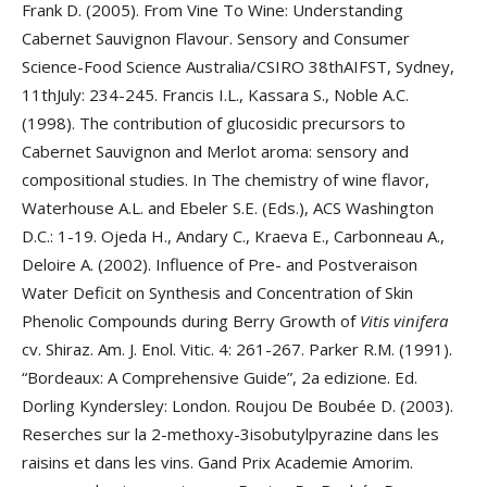
Frank D. (2005). From Vine To Wine: Understanding
Cabernet Sauvignon Flavour. Sensory and Consumer
Science-Food Science Australia/CSIRO 38thAIFST, Sydney,
11thJuly: 234-245. Francis I.L., Kassara S., Noble A.C.
(1998). The contribution of glucosidic precursors to
Cabernet Sauvignon and Merlot aroma: sensory and
compositional studies. In The chemistry of wine flavor,
Waterhouse A.L. and Ebeler S.E. (Eds.), ACS Washington
D.C.: 1-19. Ojeda H., Andary C., Kraeva E., Carbonneau A.,
Deloire A. (2002). Influence of Pre- and Postveraison
Water Deficit on Synthesis and Concentration of Skin
Phenolic Compounds during Berry Growth of
Vitis vinifera
cv. Shiraz. Am. J. Enol. Vitic. 4: 261-267. Parker R.M. (1991).
“Bordeaux: A Comprehensive Guide”, 2a edizione. Ed.
Dorling Kyndersley: London. Roujou De Boubée D. (2003).
Reserches sur la 2-methoxy-3isobutylpyrazine dans les
raisins et dans les vins. Gand Prix Academie Amorim.