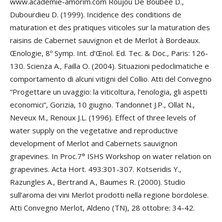
www.academie-amorim.com Roujou De Boubée D.,
Dubourdieu D. (1999). Incidence des conditions de
maturation et des pratiques viticoles sur la maturation des
raisins de Cabernet sauvignon et de Merlot à Bordeaux.
Œnologie, 8º Symp. Int. d’Œnol. Ed. Tec. & Doc., Paris: 126-
130. Scienza A., Failla O. (2004). Situazioni pedoclimatiche e
comportamento di alcuni vitigni del Collio. Atti del Convegno
“Progettare un uvaggio: la viticoltura, l’enologia, gli aspetti
economici”, Gorizia, 10 giugno. Tandonnet J.P., Ollat N.,
Neveux M., Renoux J.L. (1996). Effect of three levels of
water supply on the vegetative and reproductive
development of Merlot and Cabernets sauvignon
grapevines. In Proc.7° ISHS Workshop on water relation on
grapevines. Acta Hort. 493:301-307. Kotseridis Y.,
Razungles A., Bertrand A., Baumes R. (2000). Studio
sull’aroma dei vini Merlot prodotti nella regione bordolese.
Atti Convegno Merlot, Aldeno (TN), 28 ottobre: 34-42.