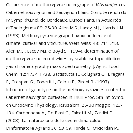
Occurrence of methoxypyrazine in grape of
Vitis vinifera
cv.
Cabernet sauvignon and Sauvignon blanc. Compte rendu du
IV Symp. d’Œnol. de Bordeaux, Dunod Paris. In Actualités
d’Œnologiques 89: 25-30. Allen M.S., Lacey M.J., Harris L.N.
(1993). Methoxypyrazine grape flavour: influence of
climate, cultivar and viticulture. Wein-Wiss. 48: 211-213.
Allen M.S., Lacey M.I. e Boyd S. (1994). determination of
methoxypyrazine in red wines by stable isotope dilution
gas-chromatography mass spectrometry. J. Agric. Food
Chem. 42: 1734-1738. Battistutta F., Colugnati G., Bregant
F., Crespan G., Tonetti I., Celotti E., Zironi R. (1997).
Influence of genotype on the methoxypyrazines content of
Cabernet sauvignon cultivated in Friuli. Proc. 5th Int. Symp.
on Grapevine Physiology, Jerusalem, 25-30 maggio, 123-
134. Carbonneau A., De Biasi C., Falcetti M., Zardini F.
(2003). La maturazione delle uve in clima caldo.
L’Informatore Agrario 36: 53-59. Forde C., O’Riordan P.,