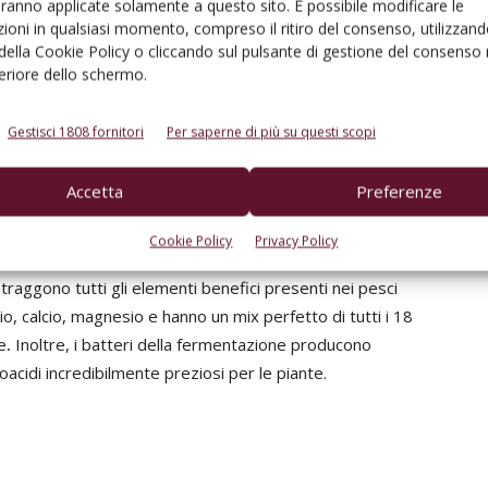
 sullo smaltimento degli scarti e noi possiamo dare
aranno applicate solamente a questo sito. È possibile modificare le
ioni in qualsiasi momento, compreso il ritiro del consenso, utilizzand
ndolo in un circolo virtuoso e a km zero
».
 della Cookie Policy o cliccando sul pulsante di gestione del consenso 
feriore dello schermo.
ntegratore” per la viticoltura
non è una tecnica nuova
ze contadine già impiegate nelle colture dell'Impero
Gestisci 1808 fornitori
Per saperne di più su questi scopi
r osmosi, estrae tutti i liquidi all'interno delle carcasse e
ione batterica lunga 6-8 mesi che trasforma questo scarto in
Accetta
Preferenze
specie di salsa teriyaki per la vite
», spiega
Mattia
Cookie Policy
Privacy Policy
traggono tutti gli elementi benefici presenti nei pesci
io, calcio, magnesio e hanno un mix perfetto di tutti i 18
e
.
Inoltre, i batteri della fermentazione producono
oacidi incredibilmente preziosi per le piante.