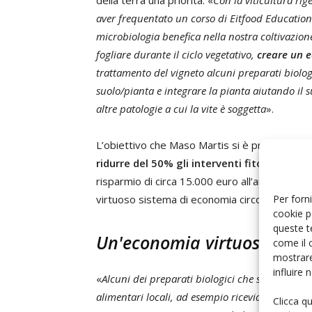
della terra una priorità: «
Con la viticultura ri
aver frequentato un corso di Eitfood Education
microbiologia benefica nella nostra coltivazione 
fogliare durante il ciclo vegetativo,
creare un e
trattamento del vigneto alcuni preparati biologi
suolo/pianta e integrare la pianta aiutando il
altre patologie a cui la vite è soggetta
».
L’obiettivo che Maso Martis si è prefissato 
ridurre del 50% gli interventi fitosanitar
risparmio di circa 15.000 euro all’anno sull’a
Per forni
virtuoso sistema di economia circolare e zero
cookie p
queste t
Un'economia virtuosa
come il 
mostrare
influire
«
Alcuni dei preparati biologici che stiamo met
alimentari locali, ad esempio riceviamo gli scar
Clicca q