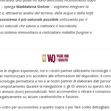
generativa, alla quale mi sono avvicinata recentemente dopo
– spiega
Maddalena Stelzer
–
vogliamo integrare la
e, attraverso analisi del terreno, delle acque e della linfa
cosistema il più naturale possibile
utilizzando per il
ci naturali che vanno a riattivare il microbiota
 suo sistema immunitario a contrastare malattie fungine o
è ambizioso:
creare un agrosistema più resiliente e
i andando a ottimizzare risorse economiche
(con un
cquisto di prodotti e trattamenti) ma anche incentivare un
re le migliori esperienze, noi e i nostri partner utilizziamo tecnologie
 waste sul territorio
.
er memorizzare e/o accedere alle informazioni del dispositivo. Il con
ecnologie permetterà a noi e ai nostri partner di elaborare dati person
comportamento durante la navigazione o gli ID univoci su questo sito 
 annunci (non) personalizzati. Non acconsentire o ritirare il consens
 negativamente su alcune caratteristiche e funzioni.
tendo a punto sono creati con scarti recuperati da aziende
ti di pesce da una vicina azienda trentina che ce li offre
ui sotto per acconsentire a quanto sopra o per fare scelte dettagliate.