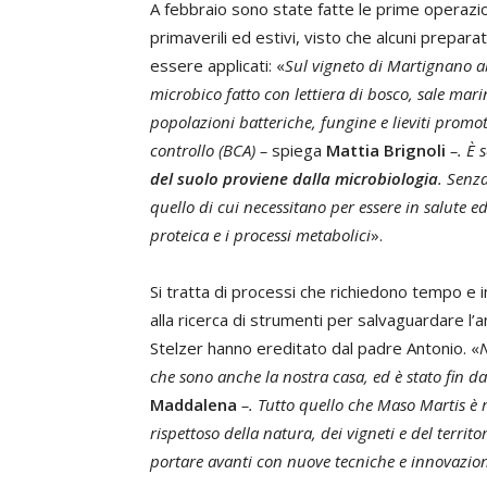
A febbraio sono state fatte le prime operazio
primaverili ed estivi, visto che alcuni prepara
essere applicati: «
Sul vigneto di Martignano
microbico fatto con lettiera di bosco, sale mari
popolazioni batteriche, fungine e lieviti promot
controllo (BCA) –
spiega
Mattia Brignoli
–. È 
del suolo
proviene dalla microbiologia
. Senz
quello di cui necessitano per essere in salute ed 
proteica e i processi metabolici
».
Si tratta di processi che richiedono tempo 
alla ricerca di strumenti per salvaguardare l’a
Stelzer hanno ereditato dal padre Antonio. «
N
che sono anche la nostra casa, ed è stato fin da
Maddalena
–. Tutto quello che Maso Martis è r
rispettoso della natura, dei vigneti e del territo
portare avanti con nuove tecniche e innovazio