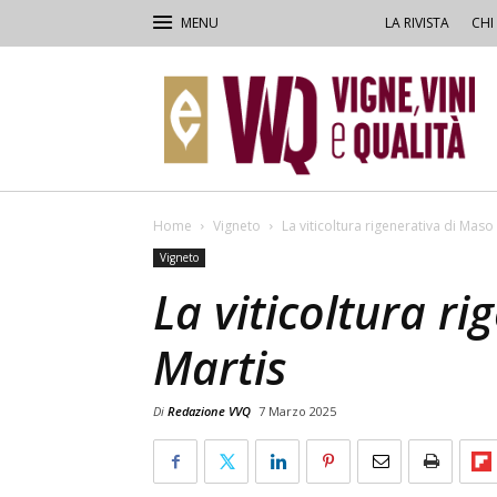
LA RIVISTA
CHI
VVQ
–
Vigne,
Vini
&
Qualità
Home
Vigneto
La viticoltura rigenerativa di Maso
Vigneto
La viticoltura r
Martis
Di
Redazione VVQ
7 Marzo 2025