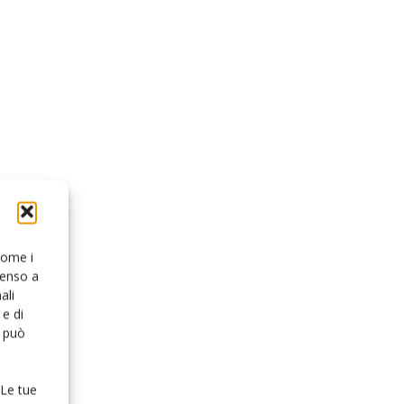
 come i
senso a
ali
e di
o può
 Le tue