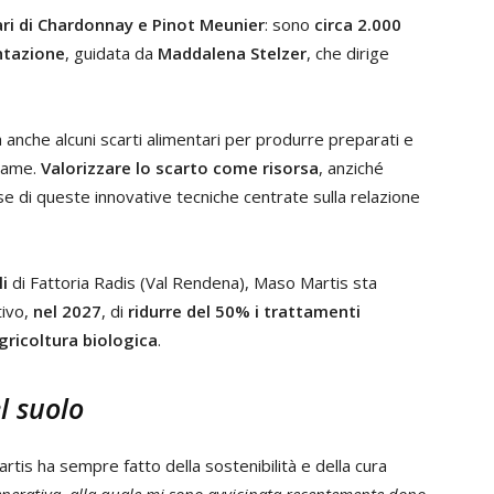
iari di Chardonnay e Pinot Meunier
: sono
circa 2.000
ntazione
, guidata da
Maddalena Stelzer
, che dirige
 anche alcuni scarti alimentari per produrre preparati e
liame.
Valorizzare lo scarto come risorsa
, anziché
base di queste innovative tecniche centrate sulla relazione
i
di Fattoria Radis (Val Rendena), Maso Martis sta
tivo,
nel 2027
, di
ridurre del 50% i trattamenti
agricoltura biologica
.
l suolo
artis ha sempre fatto della sostenibilità e della cura