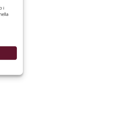
o i
nella