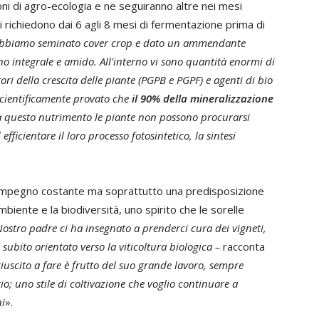
ni di agro-ecologia e ne seguiranno altre nei mesi
ti richiedono dai 6 agli 8 mesi di fermentazione prima di
 abbiamo seminato cover crop e dato un ammendante
no integrale e amido. All'interno vi sono quantità enormi di
ori della crescita delle piante (PGPB e PGPF) e agenti di bio
scientificamente provato che
il 90% della mineralizzazione
a questo nutrimento le piante non possono procurarsi
efficientare il loro processo fotosintetico, la sintesi
e impegno costante ma soprattutto una predisposizione
mbiente e la biodiversità, uno spirito che le sorelle
ostro padre ci ha insegnato a prenderci cura dei vigneti,
 subito orientato verso la viticoltura biologica –
racconta
iuscito a fare è frutto del suo grande lavoro, sempre
rio; uno stile di coltivazione che voglio continuare a
ni
».