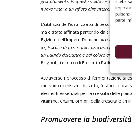
gratuitamente. In questo modo loro risparmiano
scelte s
impostaz
nuova “vita” a un rifiuto alimentare, reimmette
pulsanti
parte in
L'utilizzo dell’idrolizzato di pesce come “i
ma è stata affinata partendo da antiche usan
Egizio e dell’Impero Romano. «
Lo zucchero, pe
degli scarti di pesce, poi inizia una fermentaz
un liquido dolciastro e dal coloro ambrato, una 
Brignoli, tecnico di Fattoria Radis
.
Attraverso il processo di fermentazione si es
che sono ricchissimi di azoto, fosforo, potass
elementi essenziali per la crescita delle piant
vitamine, enzimi, ormoni della crescita e amin
Promuovere la biodiversità