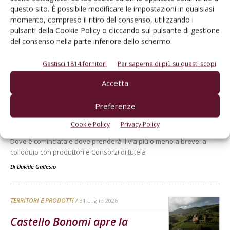
questo sito. È possibile modificare le impostazioni in qualsiasi
momento, compreso il ritiro del consenso, utilizzando i
pulsanti della Cookie Policy o cliccando sul pulsante di gestione
del consenso nella parte inferiore dello schermo.
Dalla stessa categoria
Gestisci 1814 fornitori
Per saperne di più su questi scopi
Accetta
ATTUALITÀ
8 Agosto 2026
Preferenze
La vendemmia 2026 nel Basso
Piemonte
Cookie Policy
Privacy Policy
Dove è cominciata e dove prenderà il via più o meno a breve: a
colloquio con produttori e Consorzi di tutela
Di
Davide Gallesio
TERRITORI E PRODOTTI
31 Luglio 2026
Castello Bonomi apre la