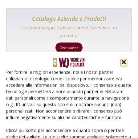
Catalogo Aziende e Prodotti
Un modo semplice per cercare un'azienda o un
prodotto!
Cerca adesso
Per fornire le migliori esperienze, noi e i nostri partner
utilizziamo tecnologie come i cookie per memorizzare e/o
L'Esperto risponde
accedere alle informazioni del dispositivo. Il consenso a queste
tecnologie permetterà a noi e ai nostri partner di elaborare
I consigli di Terra e Vita agli agricoltori
dati personali come il comportamento durante la navigazione
o gli ID univoci su questo sito e di mostrare annunci (non)
Cerca adesso
personalizzati. Non acconsentire o ritirare il consenso può
influire negativamente su alcune caratteristiche e funzioni.
Clicca qui sotto per acconsentire a quanto sopra o per fare
scelte dettagliate. Le tue scelte saranno applicate solamente a