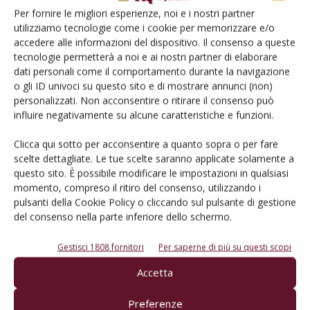
Per fornire le migliori esperienze, noi e i nostri partner
utilizziamo tecnologie come i cookie per memorizzare e/o
accedere alle informazioni del dispositivo. Il consenso a queste
tecnologie permetterà a noi e ai nostri partner di elaborare
dati personali come il comportamento durante la navigazione
o gli ID univoci su questo sito e di mostrare annunci (non)
VIGNETO
personalizzati. Non acconsentire o ritirare il consenso può
influire negativamente su alcune caratteristiche e funzioni.
Il climate change scompagina la geografia
delle Doc
Clicca qui sotto per acconsentire a quanto sopra o per fare
Di Pierfederico Lanotte
-
12 Dicembre 2022
scelte dettagliate. Le tue scelte saranno applicate solamente a
questo sito. È possibile modificare le impostazioni in qualsiasi
momento, compreso il ritiro del consenso, utilizzando i
pulsanti della Cookie Policy o cliccando sul pulsante di gestione
del consenso nella parte inferiore dello schermo.
Gestisci 1808 fornitori
Per saperne di più su questi scopi
Accetta
Preferenze