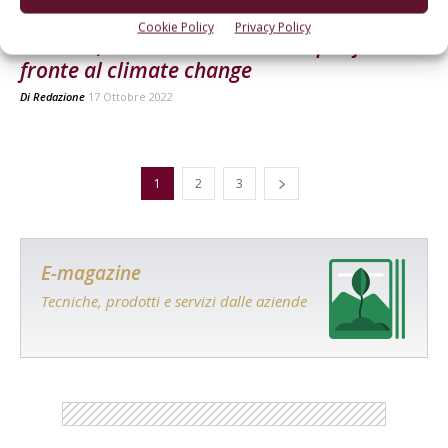
ATTUALITÀ
Cookie Policy
Privacy Policy
MedCliV, conoscenze condivise per far
fronte al climate change
Di
Redazione
17 Ottobre 2022
1
2
3
E-magazine
Tecniche, prodotti e servizi dalle aziende