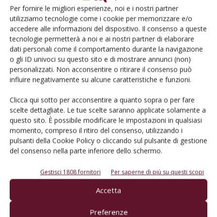
Per fornire le migliori esperienze, noi e i nostri partner
utilizziamo tecnologie come i cookie per memorizzare e/o
accedere alle informazioni del dispositivo. Il consenso a queste
tecnologie permetterà a noi e ai nostri partner di elaborare
NORMATIVA
dati personali come il comportamento durante la navigazione
Famiglie Amarone e Consorzio
o gli ID univoci su questo sito e di mostrare annunci (non)
Valpolicella: la regione Veneto promuove il
personalizzati. Non acconsentire o ritirare il consenso può
confronto
influire negativamente su alcune caratteristiche e funzioni.
Di
Redazione
27 Gennaio 2014
Clicca qui sotto per acconsentire a quanto sopra o per fare
scelte dettagliate. Le tue scelte saranno applicate solamente a
questo sito. È possibile modificare le impostazioni in qualsiasi
E-magazine
momento, compreso il ritiro del consenso, utilizzando i
pulsanti della Cookie Policy o cliccando sul pulsante di gestione
Tecniche, prodotti e servizi dalle aziende
del consenso nella parte inferiore dello schermo.
Gestisci 1808 fornitori
Per saperne di più su questi scopi
Accetta
Preferenze