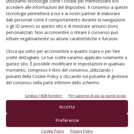
utilizziamo tecnologie come i cookie per memorizzare e/o
prodotto!
accedere alle informazioni del dispositivo. Il consenso a queste
tecnologie permetterà a noi e ai nostri partner di elaborare
Cerca adesso
dati personali come il comportamento durante la navigazione
o gli ID univoci su questo sito e di mostrare annunci (non)
personalizzati. Non acconsentire o ritirare il consenso può
influire negativamente su alcune caratteristiche e funzioni.
Clicca qui sotto per acconsentire a quanto sopra o per fare
L'Esperto risponde
scelte dettagliate. Le tue scelte saranno applicate solamente a
I consigli di Terra e Vita agli agricoltori
questo sito. È possibile modificare le impostazioni in qualsiasi
momento, compreso il ritiro del consenso, utilizzando i
Cerca adesso
pulsanti della Cookie Policy o cliccando sul pulsante di gestione
del consenso nella parte inferiore dello schermo.
Gestisci 1808 fornitori
Per saperne di più su questi scopi
Accetta
Preferenze
Cookie Policy
Privacy Policy