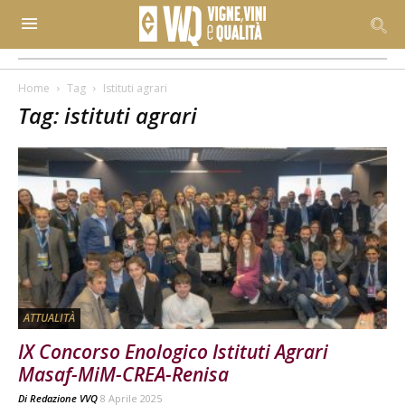
Home
Tag
Istituti agrari
Tag: istituti agrari
ATTUALITÀ
IX Concorso Enologico Istituti Agrari
Masaf-MiM-CREA-Renisa
Di
Redazione VVQ
8 Aprile 2025