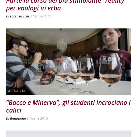
Parte la corsa del più stimolante “reality”
per enologi in erba
Di
Lorenzo Tosi
3 Marzo 2019
ATTUALITÀ
“Bacco e Minerva”, gli studenti incrociano i
calici
Di
Redazione
9 Aprile 2015