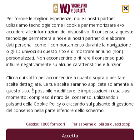
Di
Raffaele Cerreta
,
Andrea Bellincontro
e
Fabio Mencarelli
25 Gennaio 2021
Per fornire le migliori esperienze, noi e i nostri partner
utilizziamo tecnologie come i cookie per memorizzare e/o
accedere alle informazioni del dispositivo. Il consenso a queste
tecnologie permetterà a noi e ai nostri partner di elaborare
dati personali come il comportamento durante la navigazione
o gli ID univoci su questo sito e di mostrare annunci (non)
personalizzati. Non acconsentire o ritirare il consenso può
influire negativamente su alcune caratteristiche e funzioni.
CANTINA
Clicca qui sotto per acconsentire a quanto sopra o per fare
scelte dettagliate. Le tue scelte saranno applicate solamente a
Apa, ioni, pH, densità, torbidità: piccoli
questo sito. È possibile modificare le impostazioni in qualsiasi
segnali da saper cogliere
momento, compreso il ritiro del consenso, utilizzando i
pulsanti della Cookie Policy o cliccando sul pulsante di gestione
Di
Raffaele Cerreta
,
Andrea Bellincontro
e
Fabio Mencarelli
25 Gennaio 2021
del consenso nella parte inferiore dello schermo.
Gestisci 1808 fornitori
Per saperne di più su questi scopi
Accetta