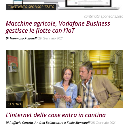
CONTENUTO SPONSORIZZATO
contenuto sponsorizzato
Macchine agricole, Vodafone Business
gestisce le flotte con l’IoT
Di
Tommaso Ranerelli
29 Gennaio 2021
CANTINA
L’internet delle cose entra in cantina
Di
Raffaele Cerreta
,
Andrea Bellincontro
e
Fabio Mencarelli
25 Gennaio 2021