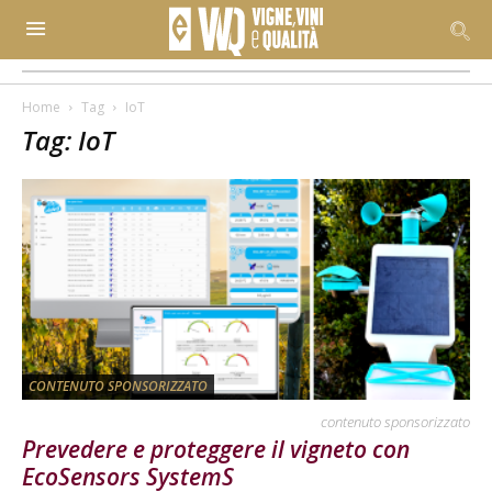
Home
Tag
IoT
Tag: IoT
CONTENUTO SPONSORIZZATO
contenuto sponsorizzato
Prevedere e proteggere il vigneto con
EcoSensors SystemS