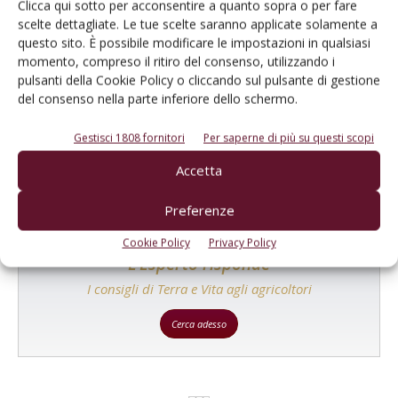
Clicca qui sotto per acconsentire a quanto sopra o per fare
scelte dettagliate. Le tue scelte saranno applicate solamente a
questo sito. È possibile modificare le impostazioni in qualsiasi
momento, compreso il ritiro del consenso, utilizzando i
Catalogo Aziende e Prodotti
pulsanti della Cookie Policy o cliccando sul pulsante di gestione
del consenso nella parte inferiore dello schermo.
Un modo semplice per cercare un'azienda o un
prodotto!
Gestisci 1808 fornitori
Per saperne di più su questi scopi
Cerca adesso
Accetta
Preferenze
Cookie Policy
Privacy Policy
L'Esperto risponde
I consigli di Terra e Vita agli agricoltori
Cerca adesso