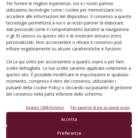
Per fornire le migliori esperienze, noi e i nostri partner
utilizziamo tecnologie come i cookie per memorizzare e/o
accedere alle informazioni del dispositivo. Il consenso a queste
tecnologie permetterà a noi e ai nostri partner di elaborare
dati personali come il comportamento durante la navigazione
o gli ID univoci su questo sito e di mostrare annunci (non)
personalizzati. Non acconsentire o ritirare il consenso può
influire negativamente su alcune caratteristiche e funzioni.
Clicca qui sotto per acconsentire a quanto sopra o per fare
VIGNETO
scelte dettagliate. Le tue scelte saranno applicate solamente a
BIOLCHIM e ILSA insieme per un grande
questo sito. È possibile modificare le impostazioni in qualsiasi
momento, compreso il ritiro del consenso, utilizzando i
progetto industriale
pulsanti della Cookie Policy o cliccando sul pulsante di gestione
Di
Redazione
7 Marzo 2017
del consenso nella parte inferiore dello schermo.
Gestisci 1808 fornitori
Per saperne di più su questi scopi
Accetta
Preferenze