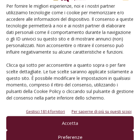
Per fornire le migliori esperienze, noi e i nostri partner
utilizziamo tecnologie come i cookie per memorizzare e/o
accedere alle informazioni del dispositivo. Il consenso a queste
tecnologie permetterà a noi e ai nostri partner di elaborare
dati personali come il comportamento durante la navigazione
o gli ID univoci su questo sito e di mostrare annunci (non)
ATTUALITÀ
personalizzati. Non acconsentire o ritirare il consenso può
influire negativamente su alcune caratteristiche e funzioni.
Il Pignoletto che rompe gli schemi e
ripopola la collina
Clicca qui sotto per acconsentire a quanto sopra o per fare
Di
Lorenzo Tosi
23 Dicembre 2020
scelte dettagliate. Le tue scelte saranno applicate solamente a
questo sito. È possibile modificare le impostazioni in qualsiasi
momento, compreso il ritiro del consenso, utilizzando i
pulsanti della Cookie Policy o cliccando sul pulsante di gestione
del consenso nella parte inferiore dello schermo.
Gestisci 1814 fornitori
Per saperne di più su questi scopi
Accetta
Preferenze