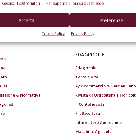
Gestisci 1808 fornitori
Per saperne di più su questi scopi
Accetta
Preferenze
do dell’agricoltura
Cookie Policy
Privacy Policy
EDAGRICOLE
eto
ina
Edagricole
ato
Terra e Vita
alità
Agricommercio & Garden Cent
slazione & Normativa
Rivista di Orticoltura e Floricol
agonisti
Il Contoterzista
rca
Frutticoltura
Informatore Zootecnico
Macchine Agricole