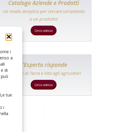
Catalogo Aziende e Prodotti
Un modo semplice per cercare un'azienda
o un prodotto!
Cerca adesso
 come i
senso a
L'Esperto risponde
ali
e di
I consigli di Terra e Vita agli agricoltori
o può
Cerca adesso
 Le tue
o i
nella