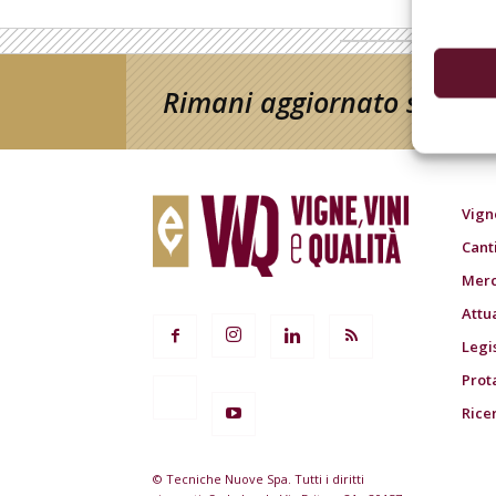
Rimani aggiornato sul mon
Vign
Cant
Merc
Attu
Legi
Prot
Rice
© Tecniche Nuove Spa. Tutti i diritti