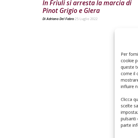
In Friuli si arresta la marcia di
Pinot Grigio e Glera
Di
Adriano Del Fabro
25 Luglio 2022
Per forni
cookie p
queste t
come il 
mostrare
influire
Clicca q
scelte s
impostaz
pulsanti
parte in