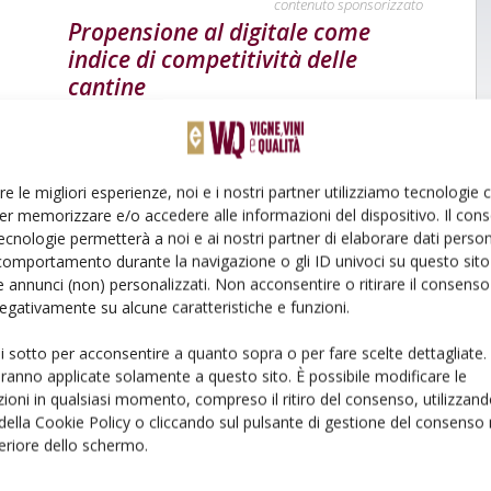
contenuto sponsorizzato
Propensione al digitale come
indice di competitività delle
cantine
Di
Lorenzo Tosi
10 Novembre 2021
re le migliori esperienze, noi e i nostri partner utilizziamo tecnologie
er memorizzare e/o accedere alle informazioni del dispositivo. Il con
ecnologie permetterà a noi e ai nostri partner di elaborare dati person
comportamento durante la navigazione o gli ID univoci su questo sito 
 annunci (non) personalizzati. Non acconsentire o ritirare il consens
 negativamente su alcune caratteristiche e funzioni.
ui sotto per acconsentire a quanto sopra o per fare scelte dettagliate.
aranno applicate solamente a questo sito. È possibile modificare le
ioni in qualsiasi momento, compreso il ritiro del consenso, utilizzand
 della Cookie Policy o cliccando sul pulsante di gestione del consenso 
feriore dello schermo.