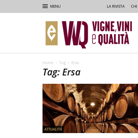
LA RIVISTA
CHI
VVQ
–
Vigne,
Vini
&
Qualità
Home
Tag
Ersa
Tag: Ersa
ATTUALITÀ