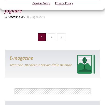
Magnesio, boro e manganese per via
Cookie Policy
Privacy Policy
fogliare
Di
Redazione VVQ
18 Giugno 2019
1
2
E-magazine
Tecniche, prodotti e servizi dalle aziende