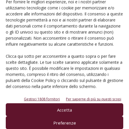
Per fornire le migliori esperienze, noi e i nostri partner
utilizziamo tecnologie come i cookie per memorizzare e/o
accedere alle informazioni del dispositivo. Il consenso a queste
tecnologie permetterà a noi e ai nostri partner di elaborare
dati personali come il comportamento durante la navigazione
o gli ID univoci su questo sito e di mostrare annunci (non)
personalizzati. Non acconsentire o ritirare il consenso può
NOTIZIE DALLE AZIENDE
influire negativamente su alcune caratteristiche e funzioni.
Antibotritico biologico
Clicca qui sotto per acconsentire a quanto sopra o per fare
Di
Redazione VVQ
24 Giugno 2019
scelte dettagliate. Le tue scelte saranno applicate solamente a
questo sito. È possibile modificare le impostazioni in qualsiasi
momento, compreso il ritiro del consenso, utilizzando i
pulsanti della Cookie Policy o cliccando sul pulsante di gestione
del consenso nella parte inferiore dello schermo.
Gestisci 1808 fornitori
Per saperne di più su questi scopi
Accetta
Preferenze
NOTIZIE DALLE AZIENDE