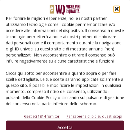
Per fornire le migliori esperienze, noi e i nostri partner
utilizziamo tecnologie come i cookie per memorizzare e/o
accedere alle informazioni del dispositivo. Il consenso a queste
tecnologie permetterà a noi e ai nostri partner di elaborare
dati personali come il comportamento durante la navigazione
o gli ID univoci su questo sito e di mostrare annunci (non)
personalizzati. Non acconsentire o ritirare il consenso può
influire negativamente su alcune caratteristiche e funzioni.
Rimani aggiornato sul mondo
Clicca qui sotto per acconsentire a quanto sopra o per fare
dell’agricoltura
scelte dettagliate. Le tue scelte saranno applicate solamente a
questo sito. È possibile modificare le impostazioni in qualsiasi
momento, compreso il ritiro del consenso, utilizzando i
pulsanti della Cookie Policy o cliccando sul pulsante di gestione
Iscriviti alle nostre newsletter
del consenso nella parte inferiore dello schermo.
Gestisci 1814 fornitori
Per saperne di più su questi scopi
Accetta