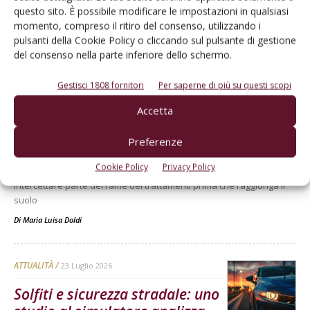
questo sito. È possibile modificare le impostazioni in qualsiasi
momento, compreso il ritiro del consenso, utilizzando i
pulsanti della Cookie Policy o cliccando sul pulsante di gestione
del consenso nella parte inferiore dello schermo.
Dalla stessa categoria
Gestisci 1808 fornitori
Per saperne di più su questi scopi
RICERCA
28 Luglio 2026
Accetta
Cover crop, un aiuto contro il
Preferenze
rame nel suolo?
Cookie Policy
Privacy Policy
Uno studio dimostra che alcune colture di copertura possono
intercettare parte del rame dei trattamenti prima che raggiunga il
suolo
Di
Maria Luisa Doldi
ATTUALITÀ
23 Luglio 2026
Solfiti e sicurezza stradale: uno