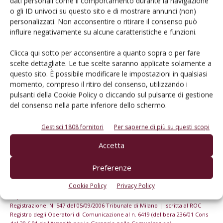
dati personali come il comportamento durante la navigazione
o gli ID univoci su questo sito e di mostrare annunci (non)
personalizzati. Non acconsentire o ritirare il consenso può
Iscriviti alle nostre newsletter
influire negativamente su alcune caratteristiche e funzioni.
Clicca qui sotto per acconsentire a quanto sopra o per fare
scelte dettagliate. Le tue scelte saranno applicate solamente a
questo sito. È possibile modificare le impostazioni in qualsiasi
momento, compreso il ritiro del consenso, utilizzando i
pulsanti della Cookie Policy o cliccando sul pulsante di gestione
del consenso nella parte inferiore dello schermo.
Gestisci 1808 fornitori
Per saperne di più su questi scopi
Accetta
Preferenze
© Tecniche Nuove Spa. Tutti i diritti riservati. Sede legale Via Eritrea 21 -
Cookie Policy
Privacy Policy
20157 Milano | Codice fiscale, Partita IVA e Iscrizione al Registro delle
imprese di Milano: 00753480151
Registrazione: N. 547 del 05/09/2006 Tribunale di Milano | Iscritta al ROC
Registro degli Operatori di Comunicazione al n. 6419 (delibera 236/01 Cons